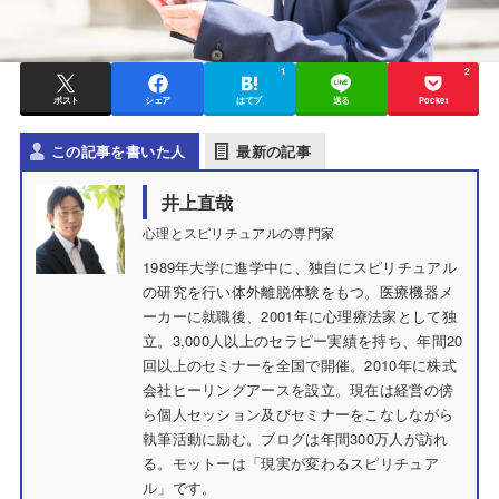
1
2
ポスト
シェア
はてブ
送る
Pocket
この記事を書いた人
最新の記事
井上直哉
心理とスピリチュアルの専門家
1989年大学に進学中に、独自にスピリチュアル
の研究を行い体外離脱体験をもつ。医療機器メ
ーカーに就職後、2001年に心理療法家として独
立。3,000人以上のセラピー実績を持ち、年間20
回以上のセミナーを全国で開催。2010年に株式
会社ヒーリングアースを設立。現在は経営の傍
ら個人セッション及びセミナーをこなしながら
執筆活動に励む。ブログは年間300万人が訪れ
る。モットーは「現実が変わるスピリチュア
ル」です。