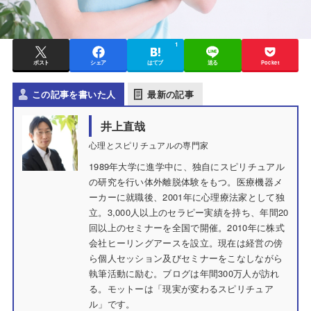
1
ポスト
シェア
はてブ
送る
Pocket
この記事を書いた人
最新の記事
井上直哉
心理とスピリチュアルの専門家
1989年大学に進学中に、独自にスピリチュアル
の研究を行い体外離脱体験をもつ。医療機器メ
ーカーに就職後、2001年に心理療法家として独
立。3,000人以上のセラピー実績を持ち、年間20
回以上のセミナーを全国で開催。2010年に株式
会社ヒーリングアースを設立。現在は経営の傍
ら個人セッション及びセミナーをこなしながら
執筆活動に励む。ブログは年間300万人が訪れ
る。モットーは「現実が変わるスピリチュア
ル」です。