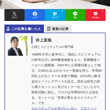
2
1
ポスト
シェア
はてブ
送る
Pocket
この記事を書いた人
最新の記事
井上直哉
心理とスピリチュアルの専門家
1989年大学に進学中に、独自にスピリチュアル
の研究を行い体外離脱体験をもつ。医療機器メ
ーカーに就職後、2001年に心理療法家として独
立。3,000人以上のセラピー実績を持ち、年間20
回以上のセミナーを全国で開催。2010年に株式
会社ヒーリングアースを設立。現在は経営の傍
ら個人セッション及びセミナーをこなしながら
執筆活動に励む。ブログは年間300万人が訪れ
る。モットーは「現実が変わるスピリチュア
ル」です。
スピリチュアルを学びたい方へ
プロフィー