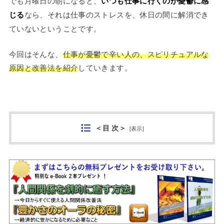
でも月曜日の朝になると、
いつも仕事に行くのが憂鬱に感
じる
なら、それは仕事のストレスを、休日の間に解消でき
ていないということです。
今回はそんな、
仕事が憂鬱で辛い人の、スピリチュアルな
原因と改善法を紹介
していきます。
＜目 次＞
[
表示
]