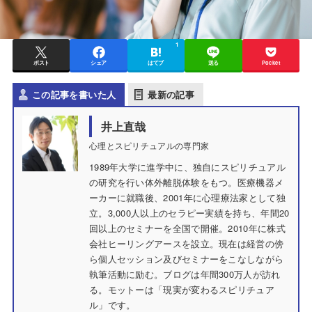
1
ポスト
シェア
はてブ
送る
Pocket
この記事を書いた人
最新の記事
井上直哉
心理とスピリチュアルの専門家
1989年大学に進学中に、独自にスピリチュアル
の研究を行い体外離脱体験をもつ。医療機器メ
ーカーに就職後、2001年に心理療法家として独
立。3,000人以上のセラピー実績を持ち、年間20
回以上のセミナーを全国で開催。2010年に株式
会社ヒーリングアースを設立。現在は経営の傍
ら個人セッション及びセミナーをこなしながら
執筆活動に励む。ブログは年間300万人が訪れ
る。モットーは「現実が変わるスピリチュア
ル」です。