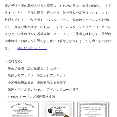
妻と子供と藤の花が大好きな家庭人。お休みの日は、会津の自然の中をド
ライブしたり、日帰り温泉に行ったり、神社巡りや花巡りをしています。
料理も始めて、ブリ大根や、ペペロンチーノ、餡かけチャーハンがお気に
入り。好きな食べ物は、粒あん、こずゆ、パスタ、レギュラーコーヒーな
どなど。学生時代から器械体操、アーチェリー、柔道を経験して、最近は
健康維持にお散歩が日課です。夜には瞑想しながらまったり過ごすのが好
き。。
詳しいプロフィール
【
取得資格】
厚生労働省 認定産業カウンセラー
米国クリアサイト 認定クレアボヤント
全米催眠療法協会 催眠療法士過程修了
米国ヒプノポテンシャル アドバンスコース修了
※その他ヒーリング関連資格多数