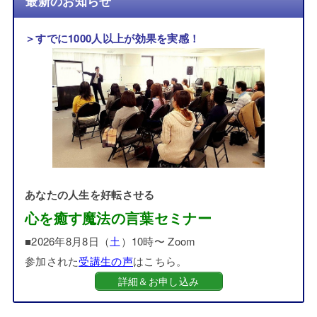
最新のお知らせ
＞すでに1000人以上が効果を実感！
あなたの人生を好転させる
心を癒す魔法の言葉セミナー
■2026年8月8日（
土
）10時〜 Zoom
参加された
受講生の声
はこちら。
詳細＆お申し込み