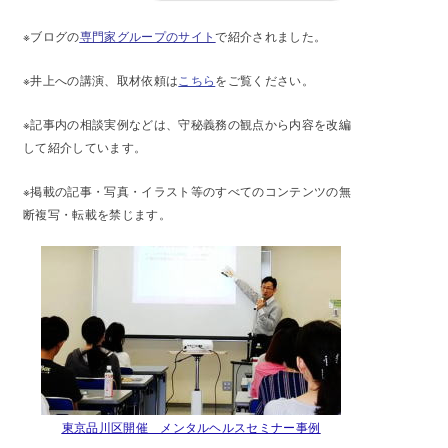
※ブログの
専門家グループのサイト
で紹介されました。
※井上への講演、取材依頼は
こちら
をご覧ください。
※記事内の相談実例などは、守秘義務の観点から内容を改編
して紹介しています。
※掲載の記事・写真・イラスト等のすべてのコンテンツの無
断複写・転載を禁じます。
東京品川区開催 メンタルヘルスセミナー事例