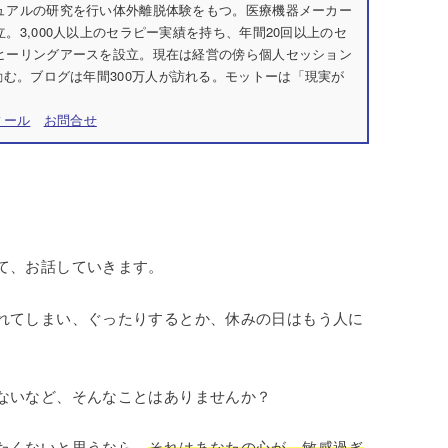
チュアルの研究を行い体外離脱体験をもつ。医療機器メーカー
立。3,000人以上のセラピー実績を持ち、年間20回以上のセ
社ヒーリングアースを設立。現在は経営の傍ら個人セッション
む。ブログは年間300万人が訪れる。モットーは「現実が
ィール
お問合せ
て、お話していきます。
れてしまい、ぐったりするとか、休みの日はもう人に
ないなど、そんなことはありませんか？
たくないと思うなら、
それはあなたの心が、敏感過ぎ