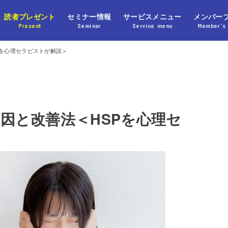
読者プレゼント
セミナー情報
サービスメニュー
メンバー
Present
Seminar
Service menu
Member’s 
Pを心理セラピストが解説＞
因と改善法＜HSPを心理セ