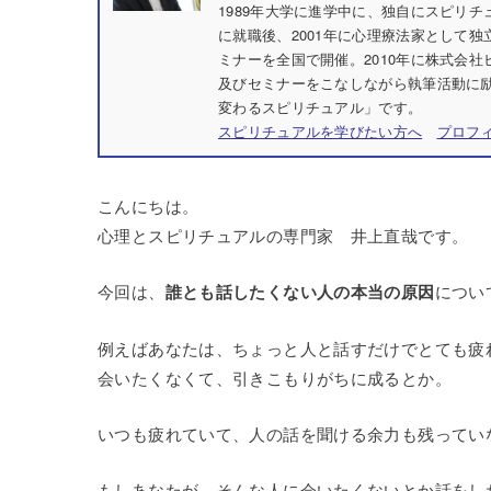
1989年大学に進学中に、独自にスピリ
に就職後、2001年に心理療法家として独
ミナーを全国で開催。2010年に株式会
及びセミナーをこなしながら執筆活動に励
変わるスピリチュアル」です。
スピリチュアルを学びたい方へ
プロフ
こんにちは。
心理とスピリチュアルの専門家 井上直哉です。
今回は、
誰とも話したくない人の本当の原因
につい
例えばあなたは、ちょっと人と話すだけでとても疲
会いたくなくて、引きこもりがちに成るとか。
いつも疲れていて、人の話を聞ける余力も残ってい
もしあなたが、そんな人に会いたくないとか話をし