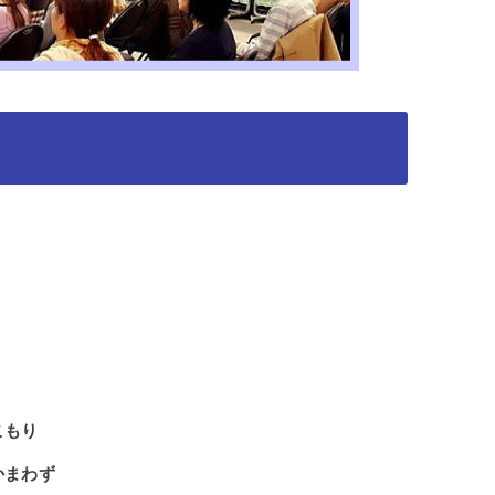
こもり
かまわず