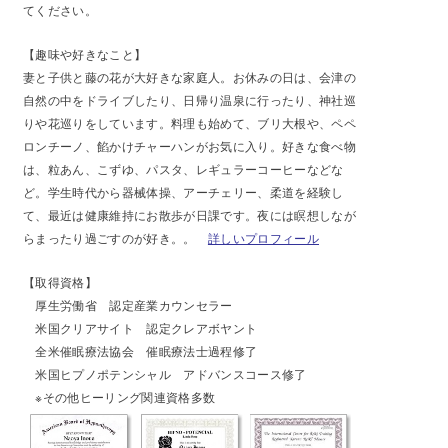
てください。
【趣味や好きなこと】
妻と子供と藤の花が大好きな家庭人。お休みの日は、会津の
自然の中をドライブしたり、日帰り温泉に行ったり、神社巡
りや花巡りをしています。料理も始めて、ブリ大根や、ペペ
ロンチーノ、餡かけチャーハンがお気に入り。好きな食べ物
は、粒あん、こずゆ、パスタ、レギュラーコーヒーなどな
ど。学生時代から器械体操、アーチェリー、柔道を経験し
て、最近は健康維持にお散歩が日課です。夜には瞑想しなが
らまったり過ごすのが好き。。
詳しいプロフィール
【
取得資格】
厚生労働省 認定産業カウンセラー
米国クリアサイト 認定クレアボヤント
全米催眠療法協会 催眠療法士過程修了
米国ヒプノポテンシャル アドバンスコース修了
※その他ヒーリング関連資格多数