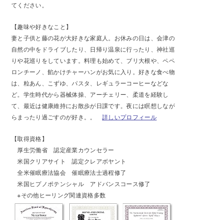
てください。
【趣味や好きなこと】
妻と子供と藤の花が大好きな家庭人。お休みの日は、会津の
自然の中をドライブしたり、日帰り温泉に行ったり、神社巡
りや花巡りをしています。料理も始めて、ブリ大根や、ペペ
ロンチーノ、餡かけチャーハンがお気に入り。好きな食べ物
は、粒あん、こずゆ、パスタ、レギュラーコーヒーなどな
ど。学生時代から器械体操、アーチェリー、柔道を経験し
て、最近は健康維持にお散歩が日課です。夜には瞑想しなが
らまったり過ごすのが好き。。
詳しいプロフィール
【
取得資格】
厚生労働省 認定産業カウンセラー
米国クリアサイト 認定クレアボヤント
全米催眠療法協会 催眠療法士過程修了
米国ヒプノポテンシャル アドバンスコース修了
※その他ヒーリング関連資格多数