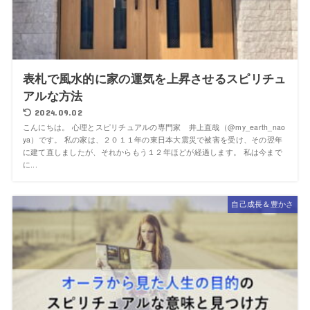
表札で風水的に家の運気を上昇させるスピリチュ
アルな方法
2024.09.02
こんにちは。 心理とスピリチュアルの専門家 井上直哉（@my_earth_nao
ya）です。 私の家は、２０１１年の東日本大震災で被害を受け、その翌年
に建て直しましたが、それからもう１２年ほどが経過します。 私は今まで
に...
自己成長＆豊かさ