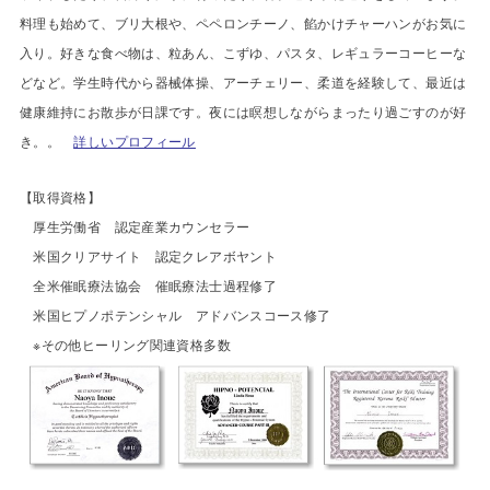
料理も始めて、ブリ大根や、ペペロンチーノ、餡かけチャーハンがお気に
入り。好きな食べ物は、粒あん、こずゆ、パスタ、レギュラーコーヒーな
どなど。学生時代から器械体操、アーチェリー、柔道を経験して、最近は
健康維持にお散歩が日課です。夜には瞑想しながらまったり過ごすのが好
き。。
詳しいプロフィール
【
取得資格】
厚生労働省 認定産業カウンセラー
米国クリアサイト 認定クレアボヤント
全米催眠療法協会 催眠療法士過程修了
米国ヒプノポテンシャル アドバンスコース修了
※その他ヒーリング関連資格多数