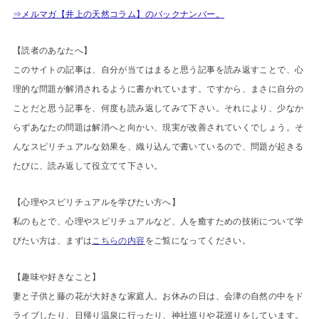
⇒メルマガ【井上の天然コラム】のバックナンバー。
【読者のあなたへ】
このサイトの記事は、自分が当てはまると思う記事を読み返すことで、心
理的な問題が解消されるように書かれています。ですから、まさに自分の
ことだと思う記事を、何度も読み返してみて下さい。それにより、少なか
らずあなたの問題は解消へと向かい、現実が改善されていくでしょう。そ
んなスピリチュアルな効果を、織り込んで書いているので、問題が起きる
たびに、読み返して役立てて下さい。
【心理やスピリチュアルを学びたい方へ】
私のもとで、心理やスピリチュアルなど、人を癒すための技術について学
びたい方は、まずは
こちらの内容
をご覧になってください。
【趣味や好きなこと】
妻と子供と藤の花が大好きな家庭人。お休みの日は、会津の自然の中をド
ライブしたり、日帰り温泉に行ったり、神社巡りや花巡りをしています。