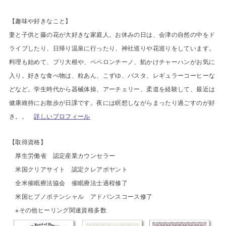
【趣味や好きなこと】
妻と子供と藤の花が大好きな家庭人。お休みの日は、会津の自然の中をド
ライブしたり、日帰り温泉に行ったり、神社巡りや花巡りをしています。
料理も始めて、ブリ大根や、ペペロンチーノ、餡かけチャーハンがお気に
入り。好きな食べ物は、粒あん、こずゆ、パスタ、レギュラーコーヒーな
どなど。学生時代から器械体操、アーチェリー、柔道を経験して、最近は
健康維持にお散歩が日課です。夜には瞑想しながらまったり過ごすのが好
き。。
詳しいプロフィール
【
取得資格】
厚生労働省 認定産業カウンセラー
米国クリアサイト 認定クレアボヤント
全米催眠療法協会 催眠療法士過程修了
米国ヒプノポテンシャル アドバンスコース修了
※その他ヒーリング関連資格多数