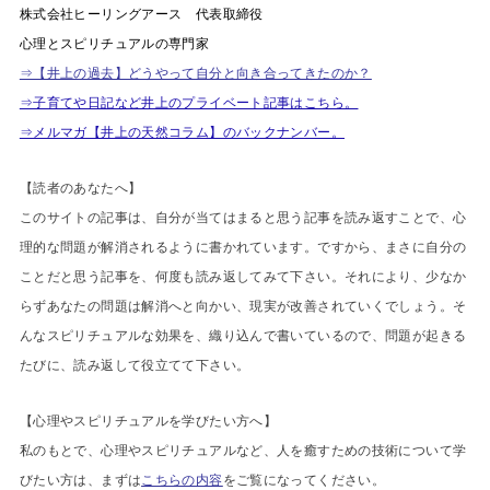
株式会社ヒーリングアース 代表取締役
心理とスピリチュアルの専門家
⇒【井上の過去】どうやって自分と向き合ってきたのか？
⇒子育てや日記など井上のプライベート記事はこちら。
⇒メルマガ【井上の天然コラム】のバックナンバー。
【読者のあなたへ】
このサイトの記事は、自分が当てはまると思う記事を読み返すことで、心
理的な問題が解消されるように書かれています。ですから、まさに自分の
ことだと思う記事を、何度も読み返してみて下さい。それにより、少なか
らずあなたの問題は解消へと向かい、現実が改善されていくでしょう。そ
んなスピリチュアルな効果を、織り込んで書いているので、問題が起きる
たびに、読み返して役立てて下さい。
【心理やスピリチュアルを学びたい方へ】
私のもとで、心理やスピリチュアルなど、人を癒すための技術について学
びたい方は、まずは
こちらの内容
をご覧になってください。