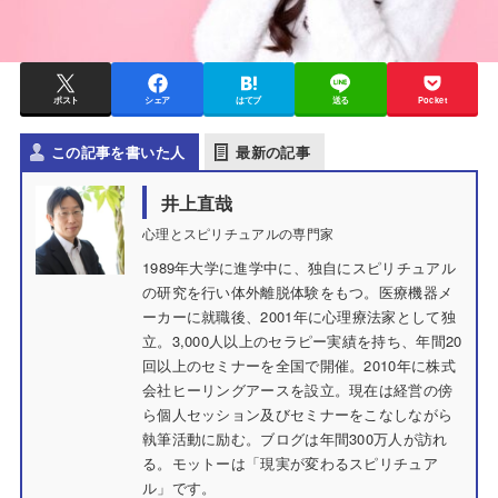
ポスト
シェア
はてブ
送る
Pocket
この記事を書いた人
最新の記事
井上直哉
心理とスピリチュアルの専門家
1989年大学に進学中に、独自にスピリチュアル
の研究を行い体外離脱体験をもつ。医療機器メ
ーカーに就職後、2001年に心理療法家として独
立。3,000人以上のセラピー実績を持ち、年間20
回以上のセミナーを全国で開催。2010年に株式
会社ヒーリングアースを設立。現在は経営の傍
ら個人セッション及びセミナーをこなしながら
執筆活動に励む。ブログは年間300万人が訪れ
る。モットーは「現実が変わるスピリチュア
ル」です。