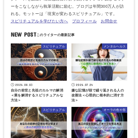
ーをこなしながら執筆活動に励む。ブログは年間300万人が訪
れる。モットーは「現実が変わるスピリチュアル」です。
スピリチュアルを学びたい方へ
プロフィール
お問合せ
NEW POST
スピリチュアル
メンタルヘルス
2026.08.03
2026.07.24
自分の前世と先祖のカルマの解消
嫌な記憶が頭で繰り返される人の
＜業を解消するスピリチュアルな
改善法＜心理的に根本的に消す方
方法＞
法＞
スピリチュアル
オーラの色や形