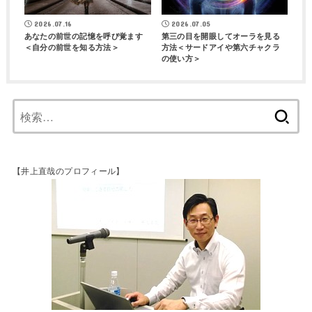
2026.07.16
2026.07.05
あなたの前世の記憶を呼び覚ます
第三の目を開眼してオーラを見る
＜自分の前世を知る方法＞
方法＜サードアイや第六チャクラ
の使い方＞
【井上直哉のプロフィール】