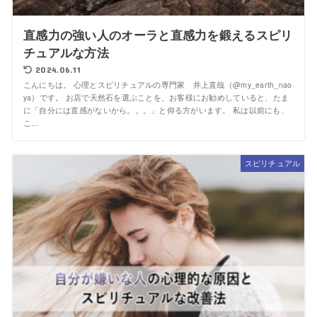
直感力の強い人のオーラと直感力を鍛えるスピリ
チュアルな方法
2024.06.11
こんにちは。 心理とスピリチュアルの専門家 井上直哉（@my_earth_nao
ya）です。 お店で天然石を選ぶことを、お客様にお勧めしていると、たま
に「自分には直感がないから。。。」と仰る方がいます。 私は以前にも、
こ...
スピリチュアル