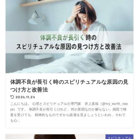
体調不良が長引く時のスピリチュアルな原因の見
つけ方と改善法
2024.11.24
こんにちは。 心理とスピリチュアルの専門家 井上直哉（@my_earth_nao
ya）です。 体調不良が長引くけれど、何が原因なのか解らない。病院で検
査を受けても、精神的なものですから経過を見ましょうといわれ、それで
も心...
スピリチュアル