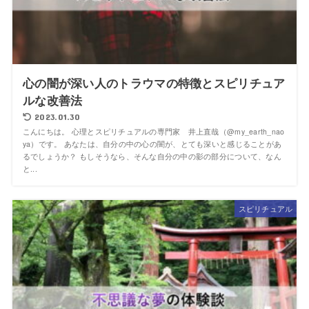
心の闇が深い人のトラウマの特徴とスピリチュア
ルな改善法
2023.01.30
こんにちは。 心理とスピリチュアルの専門家 井上直哉（@my_earth_nao
ya）です。 あなたは、自分の中の心の闇が、とても深いと感じることがあ
るでしょうか？ もしそうなら、そんな自分の中の影の部分について、なん
と...
スピリチュアル