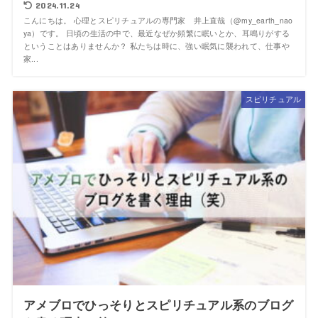
2024.11.24
こんにちは。 心理とスピリチュアルの専門家 井上直哉（@my_earth_nao
ya）です。 日頃の生活の中で、最近なぜか頻繁に眠いとか、耳鳴りがする
ということはありませんか？ 私たちは時に、強い眠気に襲われて、仕事や
家...
スピリチュアル
アメブロでひっそりとスピリチュアル系のブログ