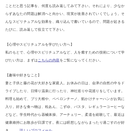
ことだと思う記事を、何度も読み返してみて下さい。それにより、少なか
らずあなたの問題は解消へと向かい、現実が改善されていくでしょう。そ
んなスピリチュアルな効果を、織り込んで書いているので、問題が起きる
たびに、読み返して役立てて下さい。
【心理やスピリチュアルを学びたい方へ】
私のもとで、心理やスピリチュアルなど、人を癒すための技術について学
びたい方は、まずは
こちらの内容
をご覧になってください。
【趣味や好きなこと】
妻と子供と藤の花が大好きな家庭人。お休みの日は、会津の自然の中をド
ライブしたり、日帰り温泉に行ったり、神社巡りや花巡りをしています。
料理も始めて、ブリ大根や、ペペロンチーノ、餡かけチャーハンがお気に
入り。好きな食べ物は、粒あん、こずゆ、パスタ、レギュラーコーヒーな
どなど。学生時代から器械体操、アーチェリー、柔道を経験して、最近は
健康維持にお散歩が日課です。夜には瞑想しながらまったり過ごすのが好
き。。
詳しいプロフィール