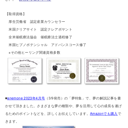
【
取得資格】
厚生労働省 認定産業カウンセラー
米国クリアサイト 認定クレアボヤント
全米催眠療法協会 催眠療法士過程修了
米国ヒプノポテンシャル アドバンスコース修了
※その他ヒーリング関連資格多数
■
anemone 2023年4月号
（3/9発売）の「夢特集」で、夢の解説記事を書
かせて頂きました。さまざまな夢の種類や、夢を活用して心の成長を遂げ
るためのポイントなどを、詳しくお伝えしています。
Amazonでも購入
で
きます。