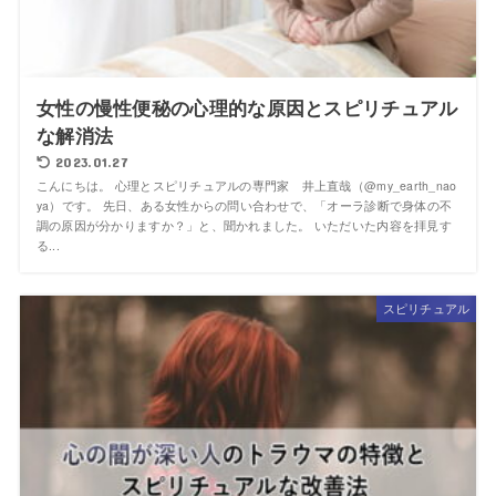
女性の慢性便秘の心理的な原因とスピリチュアル
な解消法
2023.01.27
こんにちは。 心理とスピリチュアルの専門家 井上直哉（@my_earth_nao
ya）です。 先日、ある女性からの問い合わせで、「オーラ診断で身体の不
調の原因が分かりますか？」と、聞かれました。 いただいた内容を拝見す
る...
スピリチュアル