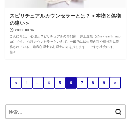
スピリチュアルカウンセラーとは？＜本物と偽物
の違い＞
2022.08.16
こんにちは。 心理とスピリチュアルの専門家 井上直哉（@my_earth_nao
ya）です。 心理カウンセラーといえば、一般的には心療内科や精神科に勤
務されている、臨床心理士や心理士の方を指します。 ですが社会には、
様々...
＜
1
…
4
5
6
7
8
9
＞