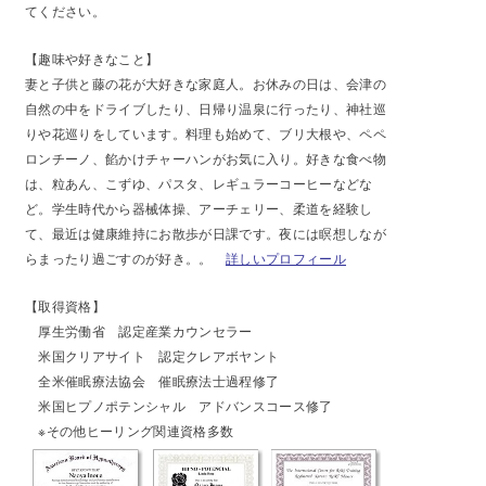
てください。
【趣味や好きなこと】
妻と子供と藤の花が大好きな家庭人。お休みの日は、会津の
自然の中をドライブしたり、日帰り温泉に行ったり、神社巡
りや花巡りをしています。料理も始めて、ブリ大根や、ペペ
ロンチーノ、餡かけチャーハンがお気に入り。好きな食べ物
は、粒あん、こずゆ、パスタ、レギュラーコーヒーなどな
ど。学生時代から器械体操、アーチェリー、柔道を経験し
て、最近は健康維持にお散歩が日課です。夜には瞑想しなが
らまったり過ごすのが好き。。
詳しいプロフィール
【
取得資格】
厚生労働省 認定産業カウンセラー
米国クリアサイト 認定クレアボヤント
全米催眠療法協会 催眠療法士過程修了
米国ヒプノポテンシャル アドバンスコース修了
※その他ヒーリング関連資格多数