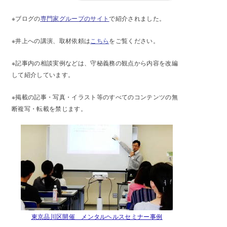
※ブログの
専門家グループのサイト
で紹介されました。
※井上への講演、取材依頼は
こちら
をご覧ください。
※記事内の相談実例などは、守秘義務の観点から内容を改編
して紹介しています。
※掲載の記事・写真・イラスト等のすべてのコンテンツの無
断複写・転載を禁じます。
東京品川区開催 メンタルヘルスセミナー事例