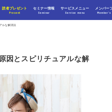
読者プレゼント
セミナー情報
サービスメニュー
メンバー
Present
Seminar
Service menu
Member’s 
アルな解消法
原因とスピリチュアルな解