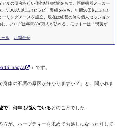
チュアルの研究を行い体外離脱体験をもつ。医療機器メーカー
立。3,000人以上のセラピー実績を持ち、年間20回以上のセ
社ヒーリングアースを設立。現在は経営の傍ら個人セッション
む。ブログは年間300万人が訪れる。モットーは「現実が
ィール
お問合せ
arth_naoya
）です。
で身体の不調の原因が分かりますか？」と、聞かれま
秘で、何年も悩んでいる
とのことでした。
る方が、ハーブティーを求めてお越しになったりして