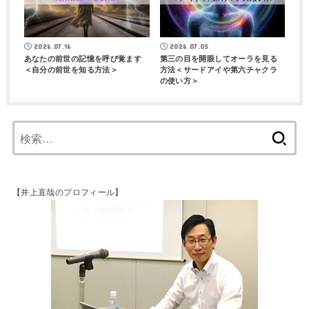
2026.07.16
2026.07.05
あなたの前世の記憶を呼び覚ます
第三の目を開眼してオーラを見る
＜自分の前世を知る方法＞
方法＜サードアイや第六チャクラ
の使い方＞
【井上直哉のプロフィール】