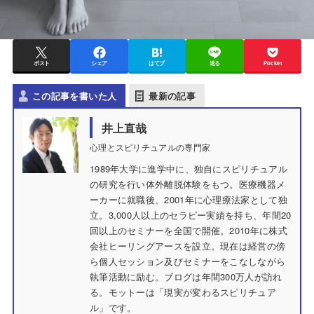
ポスト
シェア
はてブ
送る
Pocket
この記事を書いた人
最新の記事
井上直哉
心理とスピリチュアルの専門家
1989年大学に進学中に、独自にスピリチュアル
の研究を行い体外離脱体験をもつ。医療機器メ
ーカーに就職後、2001年に心理療法家として独
立。3,000人以上のセラピー実績を持ち、年間20
回以上のセミナーを全国で開催。2010年に株式
会社ヒーリングアースを設立。現在は経営の傍
ら個人セッション及びセミナーをこなしながら
執筆活動に励む。ブログは年間300万人が訪れ
る。モットーは「現実が変わるスピリチュア
ル」です。