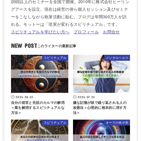
20回以上のセミナーを全国で開催。2010年に株式会社ヒーリン
グアースを設立。現在は経営の傍ら個人セッション及びセミナ
ーをこなしながら執筆活動に励む。ブログは年間300万人が訪
れる。モットーは「現実が変わるスピリチュアル」です。
スピリチュアルを学びたい方へ
プロフィール
お問合せ
NEW POST
スピリチュアル
メンタルヘルス
2026.08.03
2026.07.24
自分の前世と先祖のカルマの解消
嫌な記憶が頭で繰り返される人の
＜業を解消するスピリチュアルな
改善法＜心理的に根本的に消す方
方法＞
法＞
スピリチュアル
オーラの色や形