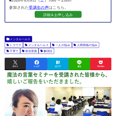
参加された
受講生の声
はこちら。
詳細＆お申し込み
メンタルヘルス
トラウマ
メンタルヘルス
一人の悩み
人間関係の悩み
子育て
潜在意識
解消法
ポスト
シェア
はてブ
送る
Pocket