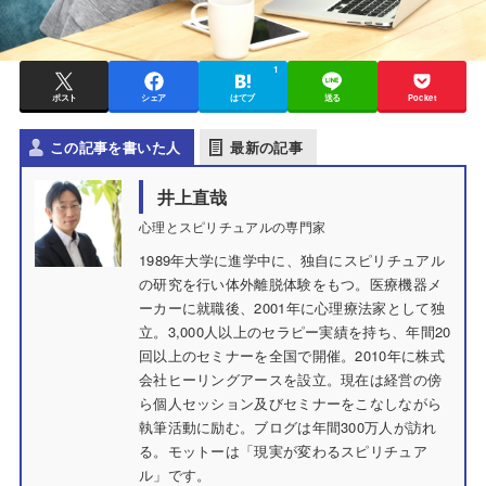
1
ポスト
シェア
はてブ
送る
Pocket
この記事を書いた人
最新の記事
井上直哉
心理とスピリチュアルの専門家
1989年大学に進学中に、独自にスピリチュアル
の研究を行い体外離脱体験をもつ。医療機器メ
ーカーに就職後、2001年に心理療法家として独
立。3,000人以上のセラピー実績を持ち、年間20
回以上のセミナーを全国で開催。2010年に株式
会社ヒーリングアースを設立。現在は経営の傍
ら個人セッション及びセミナーをこなしながら
執筆活動に励む。ブログは年間300万人が訪れ
る。モットーは「現実が変わるスピリチュア
ル」です。