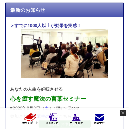
最新のお知らせ
＞すでに1000人以上が効果を実感！
あなたの人生を好転させる
心を癒す魔法の言葉セミナー
■2026年8月8日（
土
）10時〜 Zoom
参加された
受講生の声
はこちら。
詳細＆お申し込み