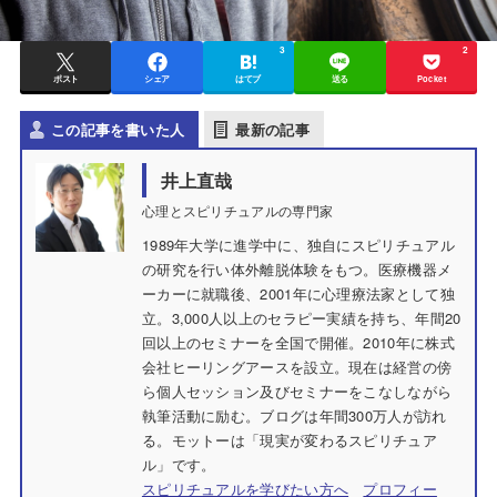
3
2
ポスト
シェア
はてブ
送る
Pocket
この記事を書いた人
最新の記事
井上直哉
心理とスピリチュアルの専門家
1989年大学に進学中に、独自にスピリチュアル
の研究を行い体外離脱体験をもつ。医療機器メ
ーカーに就職後、2001年に心理療法家として独
立。3,000人以上のセラピー実績を持ち、年間20
回以上のセミナーを全国で開催。2010年に株式
会社ヒーリングアースを設立。現在は経営の傍
ら個人セッション及びセミナーをこなしながら
執筆活動に励む。ブログは年間300万人が訪れ
る。モットーは「現実が変わるスピリチュア
ル」です。
スピリチュアルを学びたい方へ
プロフィー