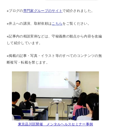
※ブログの
専門家グループのサイト
で紹介されました。
※井上への講演、取材依頼は
こちら
をご覧ください。
※記事内の相談実例などは、守秘義務の観点から内容を改編
して紹介しています。
※掲載の記事・写真・イラスト等のすべてのコンテンツの無
断複写・転載を禁じます。
東京品川区開催 メンタルヘルスセミナー事例