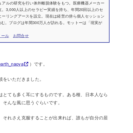
チュアルの研究を行い体外離脱体験をもつ。医療機器メーカー
立。3,000人以上のセラピー実績を持ち、年間20回以上のセ
社ヒーリングアースを設立。現在は経営の傍ら個人セッション
む。ブログは年間300万人が訪れる。モットーは「現実が
ィール
お問合せ
arth_naoya
）です。
談をいただきました。
はとても多く耳にするものです。ある種、日本人なら
、そんな風に思うぐらいです。
、それさえ克服することが出来れば、誰もが自分の居