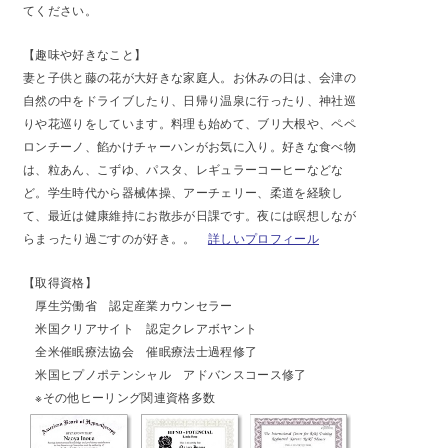
てください。
【趣味や好きなこと】
妻と子供と藤の花が大好きな家庭人。お休みの日は、会津の
自然の中をドライブしたり、日帰り温泉に行ったり、神社巡
りや花巡りをしています。料理も始めて、ブリ大根や、ペペ
ロンチーノ、餡かけチャーハンがお気に入り。好きな食べ物
は、粒あん、こずゆ、パスタ、レギュラーコーヒーなどな
ど。学生時代から器械体操、アーチェリー、柔道を経験し
て、最近は健康維持にお散歩が日課です。夜には瞑想しなが
らまったり過ごすのが好き。。
詳しいプロフィール
【
取得資格】
厚生労働省 認定産業カウンセラー
米国クリアサイト 認定クレアボヤント
全米催眠療法協会 催眠療法士過程修了
米国ヒプノポテンシャル アドバンスコース修了
※その他ヒーリング関連資格多数