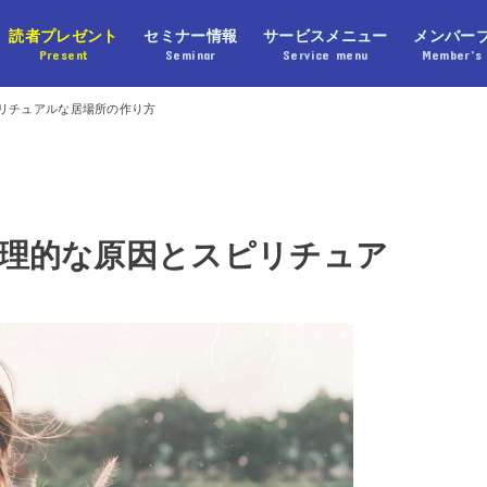
読者プレゼント
セミナー情報
サービスメニュー
メンバー
Present
Seminar
Service menu
Member’s 
リチュアルな居場所の作り方
理的な原因とスピリチュア