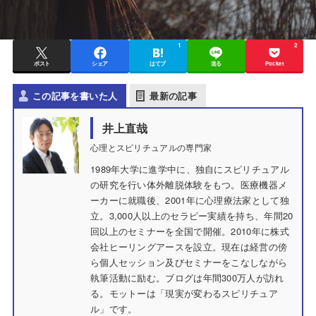
1
2
ポスト
シェア
はてブ
送る
Pocket
この記事を書いた人
最新の記事
井上直哉
心理とスピリチュアルの専門家
1989年大学に進学中に、独自にスピリチュアル
の研究を行い体外離脱体験をもつ。医療機器メ
ーカーに就職後、2001年に心理療法家として独
立。3,000人以上のセラピー実績を持ち、年間20
回以上のセミナーを全国で開催。2010年に株式
会社ヒーリングアースを設立。現在は経営の傍
ら個人セッション及びセミナーをこなしながら
執筆活動に励む。ブログは年間300万人が訪れ
る。モットーは「現実が変わるスピリチュア
ル」です。