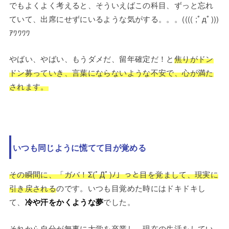
でもよくよく考えると、そういえばこの科目、ずっと忘れ
ていて、出席にせずにいるような気がする。。。(((( ;ﾟдﾟ)))
ｱﾜﾜﾜﾜ
やばい、やばい、もうダメだ、留年確定だ！と
焦りがドン
ドン募っていき、言葉にならないような不安で、心が満た
されます。
いつも同じように慌てて目が覚める
その瞬間に、「ガバ！Σ(ﾟДﾟ)ﾉ」っと目を覚まして、現実に
引き戻される
のです。いつも目覚めた時にはドキドキし
て、
冷や汗をかくような夢
でした。
それから自分が無事に大学を卒業し、現在の生活をしてい