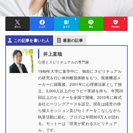
2
1
ポスト
シェア
はてブ
送る
Pocket
この記事を書いた人
最新の記事
井上直哉
心理とスピリチュアルの専門家
1989年大学に進学中に、独自にスピリチュアル
の研究を行い体外離脱体験をもつ。医療機器メ
ーカーに就職後、2001年に心理療法家として独
立。3,000人以上のセラピー実績を持ち、年間20
回以上のセミナーを全国で開催。2010年に株式
会社ヒーリングアースを設立。現在は経営の傍
ら個人セッション及びセミナーをこなしながら
執筆活動に励む。ブログは年間300万人が訪れ
る。モットーは「現実が変わるスピリチュア
ル」です。