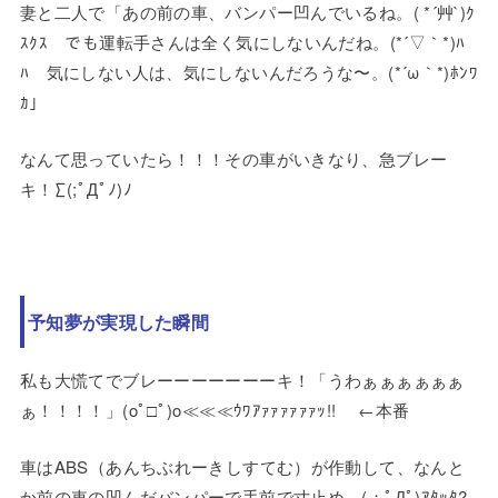
妻と二人で「あの前の車、バンパー凹んでいるね。( *´艸`)ｸ
ｽｸｽ でも運転手さんは全く気にしないんだね。(*´▽｀*)ﾊ
ﾊ 気にしない人は、気にしないんだろうな〜。(*´ω｀*)ﾎﾝﾜ
ｶ」
なんて思っていたら！！！その車がいきなり、急ブレー
キ！∑(;ﾟДﾟﾉ)ﾉ
予知夢が実現した瞬間
私も大慌てでブレーーーーーーーキ！「うわぁぁぁぁぁぁ
ぁ！！！！」(oﾟ□ﾟ)o≪≪≪ｳﾜｱｧｧｧｧｧｧｯ!! ←本番
車はABS（あんちぶれーきしすてむ）が作動して、なんと
か前の車の凹んだバンパーで手前で寸止め。(；ﾟДﾟ)ｱﾀｯﾀ?