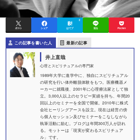
2
ポスト
シェア
はてブ
送る
Pocket
この記事を書いた人
最新の記事
井上直哉
心理とスピリチュアルの専門家
1989年大学に進学中に、独自にスピリチュアル
の研究を行い体外離脱体験をもつ。医療機器メ
ーカーに就職後、2001年に心理療法家として独
立。3,000人以上のセラピー実績を持ち、年間20
回以上のセミナーを全国で開催。2010年に株式
会社ヒーリングアースを設立。現在は経営の傍
ら個人セッション及びセミナーをこなしながら
執筆活動に励む。ブログは年間300万人が訪れ
る。モットーは「現実が変わるスピリチュア
ル」です。