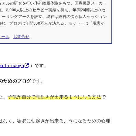
チュアルの研究を行い体外離脱体験をもつ。医療機器メーカー
立。3,000人以上のセラピー実績を持ち、年間20回以上のセ
社ヒーリングアースを設立。現在は経営の傍ら個人セッション
む。ブログは年間300万人が訪れる。モットーは「現実が
ィール
お問合せ
arth_naoya
）です。
のためのブログ
です。
た、
子供が自分で朝起きが出来るようになる方法
で
はなく、容易に朝起きが出来るようになるための心理