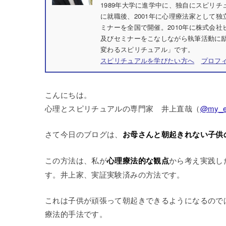
1989年大学に進学中に、独自にスピリ
に就職後、2001年に心理療法家として独
ミナーを全国で開催。2010年に株式会
及びセミナーをこなしながら執筆活動に励
変わるスピリチュアル」です。
スピリチュアルを学びたい方へ
プロフ
こんにちは。
心理とスピリチュアルの専門家 井上直哉（
@my_e
さて今日のブログは、
お母さんと朝起きれない子供
この方法は、私が
心理療法的な観点
から考え実践し
す。井上家、実証実験済みの方法です。
これは子供が頑張って朝起きできるようになるので
療法的手法です。