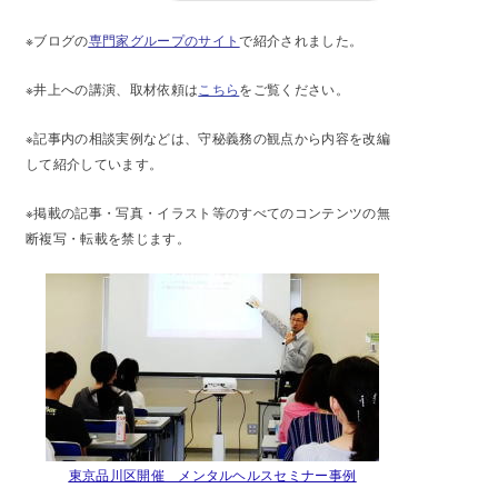
※ブログの
専門家グループのサイト
で紹介されました。
※井上への講演、取材依頼は
こちら
をご覧ください。
※記事内の相談実例などは、守秘義務の観点から内容を改編
して紹介しています。
※掲載の記事・写真・イラスト等のすべてのコンテンツの無
断複写・転載を禁じます。
東京品川区開催 メンタルヘルスセミナー事例