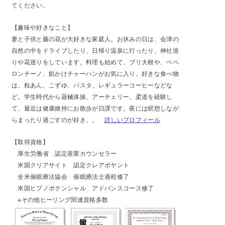
てください。
【趣味や好きなこと】
妻と子供と藤の花が大好きな家庭人。お休みの日は、会津の
自然の中をドライブしたり、日帰り温泉に行ったり、神社巡
りや花巡りをしています。料理も始めて、ブリ大根や、ペペ
ロンチーノ、餡かけチャーハンがお気に入り。好きな食べ物
は、粒あん、こずゆ、パスタ、レギュラーコーヒーなどな
ど。学生時代から器械体操、アーチェリー、柔道を経験し
て、最近は健康維持にお散歩が日課です。夜には瞑想しなが
らまったり過ごすのが好き。。
詳しいプロフィール
【
取得資格】
厚生労働省 認定産業カウンセラー
米国クリアサイト 認定クレアボヤント
全米催眠療法協会 催眠療法士過程修了
米国ヒプノポテンシャル アドバンスコース修了
※その他ヒーリング関連資格多数