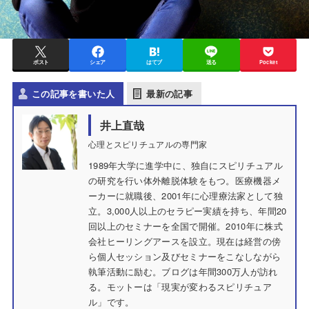
ポスト
シェア
はてブ
送る
Pocket
この記事を書いた人
最新の記事
井上直哉
心理とスピリチュアルの専門家
1989年大学に進学中に、独自にスピリチュアル
の研究を行い体外離脱体験をもつ。医療機器メ
ーカーに就職後、2001年に心理療法家として独
立。3,000人以上のセラピー実績を持ち、年間20
回以上のセミナーを全国で開催。2010年に株式
会社ヒーリングアースを設立。現在は経営の傍
ら個人セッション及びセミナーをこなしながら
執筆活動に励む。ブログは年間300万人が訪れ
る。モットーは「現実が変わるスピリチュア
ル」です。