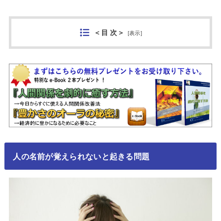
＜目 次＞
[
表示
]
人の名前が覚えられないと起きる問題