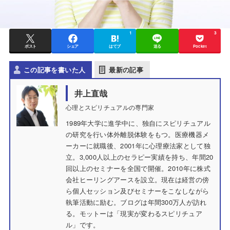
1
3
ポスト
シェア
はてブ
送る
Pocket
この記事を書いた人
最新の記事
井上直哉
心理とスピリチュアルの専門家
1989年大学に進学中に、独自にスピリチュアル
の研究を行い体外離脱体験をもつ。医療機器メ
ーカーに就職後、2001年に心理療法家として独
立。3,000人以上のセラピー実績を持ち、年間20
回以上のセミナーを全国で開催。2010年に株式
会社ヒーリングアースを設立。現在は経営の傍
ら個人セッション及びセミナーをこなしながら
執筆活動に励む。ブログは年間300万人が訪れ
る。モットーは「現実が変わるスピリチュア
ル」です。