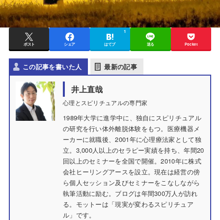
1
ポスト
シェア
はてブ
送る
Pocket
この記事を書いた人
最新の記事
井上直哉
心理とスピリチュアルの専門家
1989年大学に進学中に、独自にスピリチュアル
の研究を行い体外離脱体験をもつ。医療機器メ
ーカーに就職後、2001年に心理療法家として独
立。3,000人以上のセラピー実績を持ち、年間20
回以上のセミナーを全国で開催。2010年に株式
会社ヒーリングアースを設立。現在は経営の傍
ら個人セッション及びセミナーをこなしながら
執筆活動に励む。ブログは年間300万人が訪れ
る。モットーは「現実が変わるスピリチュア
ル」です。