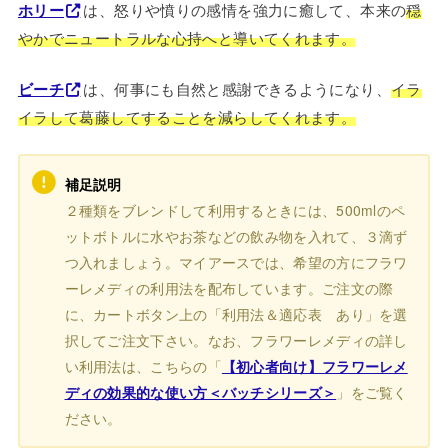
ホリー
は、怒りや憤りの感情を強力に癒して、本来の
穏
やかでニュートラルな心持へと導いてくれます。
ビーチ
は、何事にも自然と感謝できるようになり、
イラ
イラして葛藤してすることを減らしてくれます。
補足説明
２種類をブレンドして利用するときには、500mlのペ
ットボトルに水やお茶などの飲み物を入れて、３滴ず
つ入れましょう。マイアースでは、希望の方にフラワ
ーレメディの利用法を配布しています。ご注文の際
に、カートボタン上の「利用法＆適応表 あり」を選
択してご注文下さい。なお、フラワーレメディの詳し
い利用法は、こちらの「
【初心者向け】フラワーレメ
ディの効果的な使い方＜バッチシリーズ＞
」をご覧く
ださい。