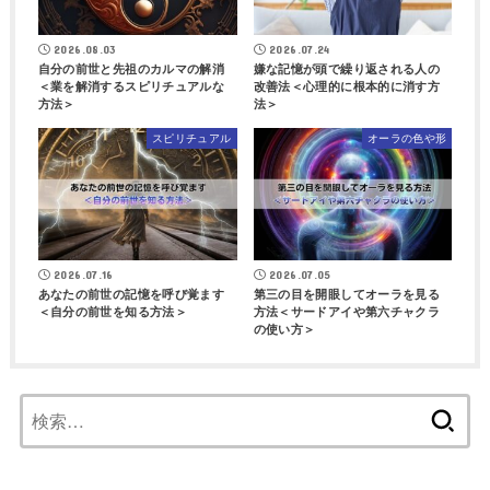
2026.08.03
2026.07.24
自分の前世と先祖のカルマの解消
嫌な記憶が頭で繰り返される人の
＜業を解消するスピリチュアルな
改善法＜心理的に根本的に消す方
方法＞
法＞
スピリチュアル
オーラの色や形
2026.07.16
2026.07.05
あなたの前世の記憶を呼び覚ます
第三の目を開眼してオーラを見る
＜自分の前世を知る方法＞
方法＜サードアイや第六チャクラ
の使い方＞