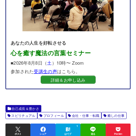
あなたの人生を好転させる
心を癒す魔法の言葉セミナー
■2026年8月8日（
土
）10時〜 Zoom
参加された
受講生の声
はこちら。
詳細＆お申し込み
自己成長＆豊かさ
スピリチュアル
プロフィール
会社・仕事・転職
癒しの仕事
1
ポスト
シェア
はてブ
送る
Pocket