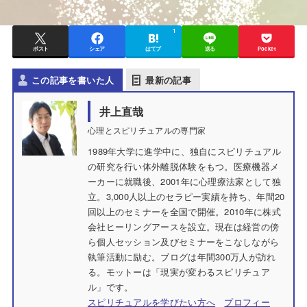
1
ポスト
シェア
はてブ
送る
Pocket
この記事を書いた人
最新の記事
井上直哉
心理とスピリチュアルの専門家
1989年大学に進学中に、独自にスピリチュアル
の研究を行い体外離脱体験をもつ。医療機器メ
ーカーに就職後、2001年に心理療法家として独
立。3,000人以上のセラピー実績を持ち、年間20
回以上のセミナーを全国で開催。2010年に株式
会社ヒーリングアースを設立。現在は経営の傍
ら個人セッション及びセミナーをこなしながら
執筆活動に励む。ブログは年間300万人が訪れ
る。モットーは「現実が変わるスピリチュア
ル」です。
スピリチュアルを学びたい方へ
プロフィー