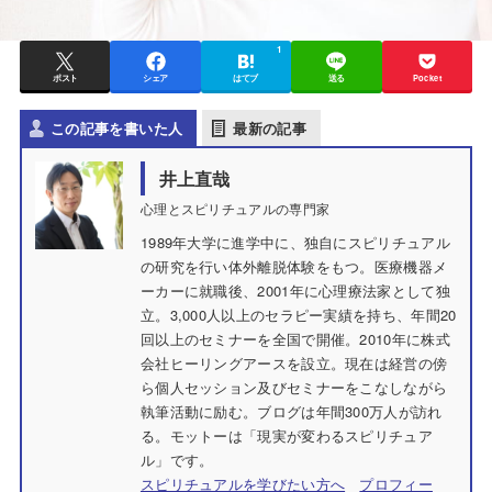
1
ポスト
シェア
はてブ
送る
Pocket
この記事を書いた人
最新の記事
井上直哉
心理とスピリチュアルの専門家
1989年大学に進学中に、独自にスピリチュアル
の研究を行い体外離脱体験をもつ。医療機器メ
ーカーに就職後、2001年に心理療法家として独
立。3,000人以上のセラピー実績を持ち、年間20
回以上のセミナーを全国で開催。2010年に株式
会社ヒーリングアースを設立。現在は経営の傍
ら個人セッション及びセミナーをこなしながら
執筆活動に励む。ブログは年間300万人が訪れ
る。モットーは「現実が変わるスピリチュア
ル」です。
スピリチュアルを学びたい方へ
プロフィー