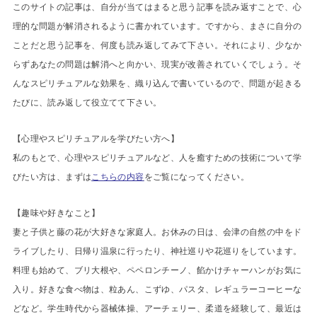
このサイトの記事は、自分が当てはまると思う記事を読み返すことで、心
理的な問題が解消されるように書かれています。ですから、まさに自分の
ことだと思う記事を、何度も読み返してみて下さい。それにより、少なか
らずあなたの問題は解消へと向かい、現実が改善されていくでしょう。そ
んなスピリチュアルな効果を、織り込んで書いているので、問題が起きる
たびに、読み返して役立てて下さい。
【心理やスピリチュアルを学びたい方へ】
私のもとで、心理やスピリチュアルなど、人を癒すための技術について学
びたい方は、まずは
こちらの内容
をご覧になってください。
【趣味や好きなこと】
妻と子供と藤の花が大好きな家庭人。お休みの日は、会津の自然の中をド
ライブしたり、日帰り温泉に行ったり、神社巡りや花巡りをしています。
料理も始めて、ブリ大根や、ペペロンチーノ、餡かけチャーハンがお気に
入り。好きな食べ物は、粒あん、こずゆ、パスタ、レギュラーコーヒーな
どなど。学生時代から器械体操、アーチェリー、柔道を経験して、最近は