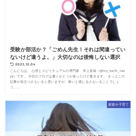
受験か部活か？「ごめん先生！それは間違ってい
ないけど違うよ。」大切なのは後悔しない選択
2023.12.04
こんにちは。 心理とスピリチュアルの専門家 井上直哉（@my_earth_nao
ya）です。 今日のブログは書くかどうか迷ったけど書きます。 きっとこの
記事が役立つ人もいると思いますが、痛いと感じる人もいることでしょ
う。...
家庭や子育て