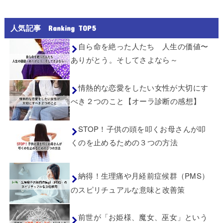
人気記事 Ranking TOP5
自ら命を絶った人たち 人生の価値〜
ありがとう。そしてさよなら～
情熱的な恋愛をしたい女性が大切にす
べき２つのこと【オーラ診断の感想】
STOP！子供の頭を叩くお母さんが叩
くのを止めるための３つの方法
納得！生理痛や月経前症候群（PMS）
のスピリチュアルな意味と改善策
前世が「お姫様、魔女、巫女」という