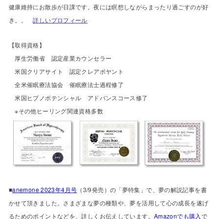
健康維持にお散歩が日課です。夜には瞑想しながらまったり過ごすのが好
き。。
詳しいプロフィール
【
取得資格】
厚生労働省 認定産業カウンセラー
米国クリアサイト 認定クレアボヤント
全米催眠療法協会 催眠療法士過程修了
米国ヒプノポテンシャル アドバンスコース修了
※その他ヒーリング関連資格多数
■
anemone 2023年4月号
（3/9発売）の「夢特集」で、夢の解説記事を書
かせて頂きました。さまざまな夢の種類や、夢を活用して心の成長を遂げ
るためのポイントなどを、詳しくお伝えしています。
Amazonでも購入
で