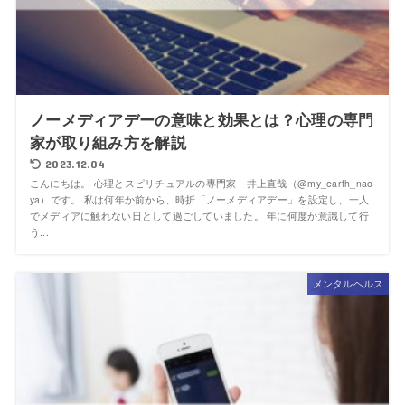
ノーメディアデーの意味と効果とは？心理の専門
家が取り組み方を解説
2023.12.04
こんにちは。 心理とスピリチュアルの専門家 井上直哉（@my_earth_nao
ya）です。 私は何年か前から、時折「ノーメディアデー」を設定し、一人
でメディアに触れない日として過ごしていました。 年に何度か意識して行
う...
メンタルヘルス