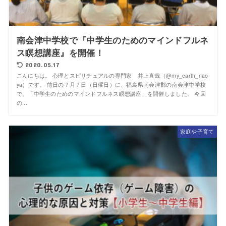
南会津中学校で『中学生のためのマインドフルネ
ス瞑想講座』を開催！
2020.05.17
こんにちは。 心理とスピリチュアルの専門家 井上直哉（@my_earth_nao
ya）です。 前日の７月７日（日曜日）に、福島県南会津郡の南会津中学校
で、「中学生のためのマインドフルネス瞑想講座」を開催しました。 今回
の...
家庭や子育て