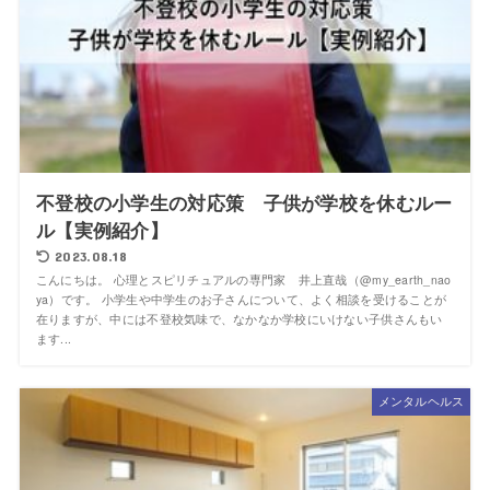
不登校の小学生の対応策 子供が学校を休むルー
ル【実例紹介】
2023.08.18
こんにちは。 心理とスピリチュアルの専門家 井上直哉（@my_earth_nao
ya）です。 小学生や中学生のお子さんについて、よく相談を受けることが
在りますが、中には不登校気味で、なかなか学校にいけない子供さんもい
ます...
メンタルヘルス