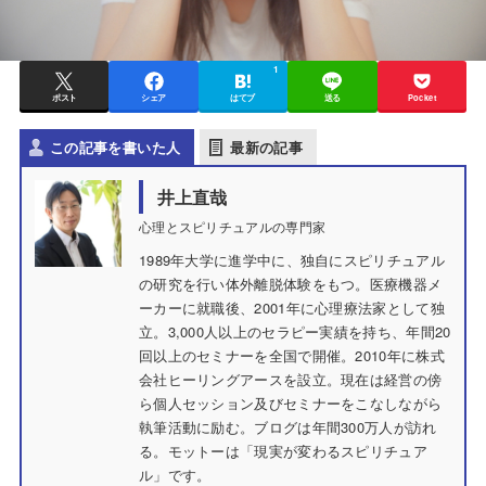
1
ポスト
シェア
はてブ
送る
Pocket
この記事を書いた人
最新の記事
井上直哉
心理とスピリチュアルの専門家
1989年大学に進学中に、独自にスピリチュアル
の研究を行い体外離脱体験をもつ。医療機器メ
ーカーに就職後、2001年に心理療法家として独
立。3,000人以上のセラピー実績を持ち、年間20
回以上のセミナーを全国で開催。2010年に株式
会社ヒーリングアースを設立。現在は経営の傍
ら個人セッション及びセミナーをこなしながら
執筆活動に励む。ブログは年間300万人が訪れ
る。モットーは「現実が変わるスピリチュア
ル」です。