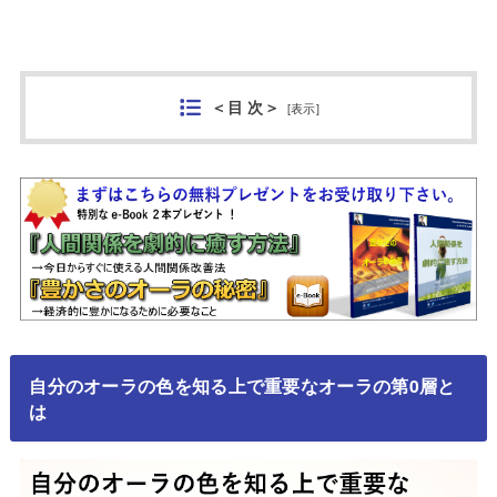
＜目 次＞
[
表示
]
自分のオーラの色を知る上で重要なオーラの第0層と
は