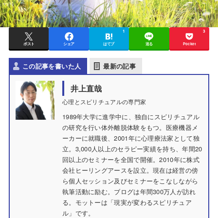
1
3
ポスト
シェア
はてブ
送る
Pocket
この記事を書いた人
最新の記事
井上直哉
心理とスピリチュアルの専門家
1989年大学に進学中に、独自にスピリチュアル
の研究を行い体外離脱体験をもつ。医療機器メ
ーカーに就職後、2001年に心理療法家として独
立。3,000人以上のセラピー実績を持ち、年間20
回以上のセミナーを全国で開催。2010年に株式
会社ヒーリングアースを設立。現在は経営の傍
ら個人セッション及びセミナーをこなしながら
執筆活動に励む。ブログは年間300万人が訪れ
る。モットーは「現実が変わるスピリチュア
ル」です。