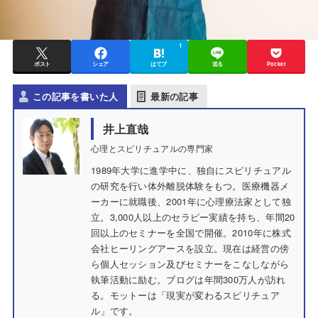
1
ポスト
シェア
はてブ
送る
Pocket
この記事を書いた人
最新の記事
井上直哉
心理とスピリチュアルの専門家
1989年大学に進学中に、独自にスピリチュアル
の研究を行い体外離脱体験をもつ。医療機器メ
ーカーに就職後、2001年に心理療法家として独
立。3,000人以上のセラピー実績を持ち、年間20
回以上のセミナーを全国で開催。2010年に株式
会社ヒーリングアースを設立。現在は経営の傍
ら個人セッション及びセミナーをこなしながら
執筆活動に励む。ブログは年間300万人が訪れ
る。モットーは「現実が変わるスピリチュア
ル」です。