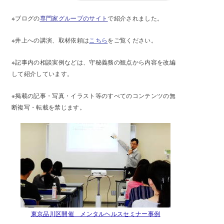
※ブログの
専門家グループのサイト
で紹介されました。
※井上への講演、取材依頼は
こちら
をご覧ください。
※記事内の相談実例などは、守秘義務の観点から内容を改編
して紹介しています。
※掲載の記事・写真・イラスト等のすべてのコンテンツの無
断複写・転載を禁じます。
東京品川区開催 メンタルヘルスセミナー事例