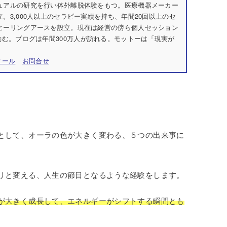
チュアルの研究を行い体外離脱体験をもつ。医療機器メーカー
立。3,000人以上のセラピー実績を持ち、年間20回以上のセ
社ヒーリングアースを設立。現在は経営の傍ら個人セッション
む。ブログは年間300万人が訪れる。モットーは「現実が
ィール
お問合せ
として、オーラの色が大きく変わる、５つの出来事に
リと変える、人生の節目となるような経験をします。
が大きく成長して、エネルギーがシフトする瞬間とも