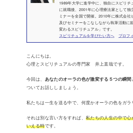
1989年大学に進学中に、独自にスピリ
に就職後、2001年に心理療法家として独
ミナーを全国で開催。2010年に株式会
及びセミナーをこなしながら執筆活動に励
変わるスピリチュアル」です。
スピリチュアルを学びたい方へ
プロフ
こんにちは。
心理とスピリチュアルの専門家 井上直哉です。
今回は、
あなたのオーラの色が激変する５つの瞬間
ついてお話ししましょう。
私たちは一生を送る中で、何度かオーラの色をガラ
それは別な言い方をすれば、
私たちの人生の中で心
いえる時
です。