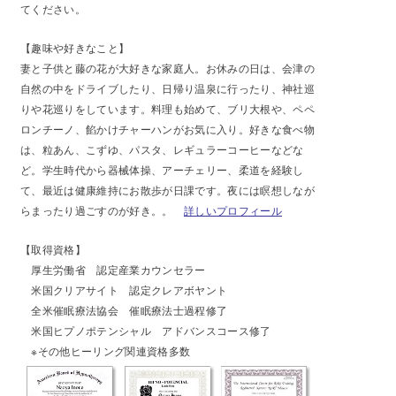
てください。
【趣味や好きなこと】
妻と子供と藤の花が大好きな家庭人。お休みの日は、会津の
自然の中をドライブしたり、日帰り温泉に行ったり、神社巡
りや花巡りをしています。料理も始めて、ブリ大根や、ペペ
ロンチーノ、餡かけチャーハンがお気に入り。好きな食べ物
は、粒あん、こずゆ、パスタ、レギュラーコーヒーなどな
ど。学生時代から器械体操、アーチェリー、柔道を経験し
て、最近は健康維持にお散歩が日課です。夜には瞑想しなが
らまったり過ごすのが好き。。
詳しいプロフィール
【
取得資格】
厚生労働省 認定産業カウンセラー
米国クリアサイト 認定クレアボヤント
全米催眠療法協会 催眠療法士過程修了
米国ヒプノポテンシャル アドバンスコース修了
※その他ヒーリング関連資格多数