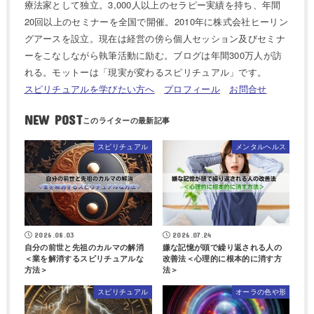
療法家として独立。3,000人以上のセラピー実績を持ち、年間
20回以上のセミナーを全国で開催。2010年に株式会社ヒーリン
グアースを設立。現在は経営の傍ら個人セッション及びセミナ
ーをこなしながら執筆活動に励む。ブログは年間300万人が訪
れる。モットーは「現実が変わるスピリチュアル」です。
スピリチュアルを学びたい方へ
プロフィール
お問合せ
NEW POST
スピリチュアル
メンタルヘルス
2026.08.03
2026.07.24
自分の前世と先祖のカルマの解消
嫌な記憶が頭で繰り返される人の
＜業を解消するスピリチュアルな
改善法＜心理的に根本的に消す方
方法＞
法＞
スピリチュアル
オーラの色や形