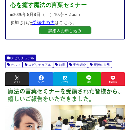
心を癒す魔法の言葉セミナー
■2026年8月8日（
土
）10時〜 Zoom
参加された
受講生の声
はこちら。
詳細＆お申し込み
スピリチュアル
カルマ
スピリチュアル
前世
実例紹介
死後の世界
ポスト
シェア
はてブ
送る
Pocket