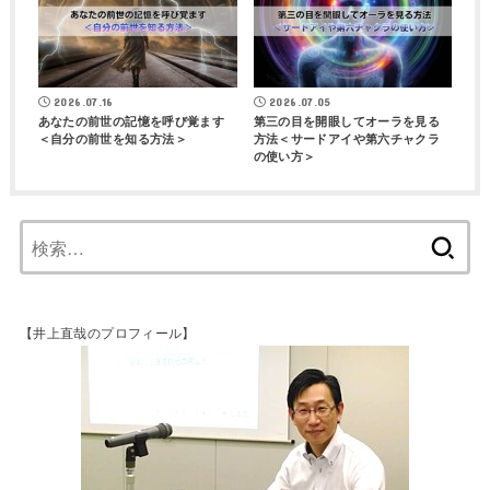
2026.07.16
2026.07.05
あなたの前世の記憶を呼び覚ます
第三の目を開眼してオーラを見る
＜自分の前世を知る方法＞
方法＜サードアイや第六チャクラ
の使い方＞
【井上直哉のプロフィール】