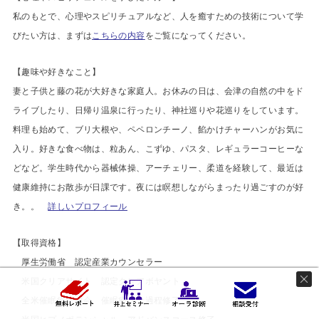
私のもとで、心理やスピリチュアルなど、人を癒すための技術について学
びたい方は、まずは
こちらの内容
をご覧になってください。
【趣味や好きなこと】
妻と子供と藤の花が大好きな家庭人。お休みの日は、会津の自然の中をド
ライブしたり、日帰り温泉に行ったり、神社巡りや花巡りをしています。
料理も始めて、ブリ大根や、ペペロンチーノ、餡かけチャーハンがお気に
入り。好きな食べ物は、粒あん、こずゆ、パスタ、レギュラーコーヒーな
どなど。学生時代から器械体操、アーチェリー、柔道を経験して、最近は
健康維持にお散歩が日課です。夜には瞑想しながらまったり過ごすのが好
き。。
詳しいプロフィール
【
取得資格】
厚生労働省 認定産業カウンセラー
米国クリアサイト 認定クレアボヤント
全米催眠療法協会 催眠療法士過程修了
米国ヒプノポテンシャル アドバンスコース修了