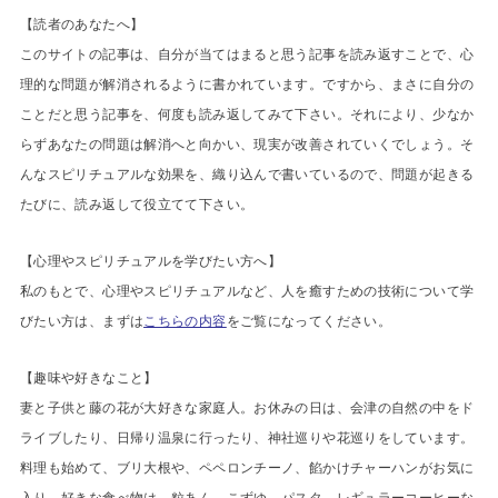
【読者のあなたへ】
このサイトの記事は、自分が当てはまると思う記事を読み返すことで、心
理的な問題が解消されるように書かれています。ですから、まさに自分の
ことだと思う記事を、何度も読み返してみて下さい。それにより、少なか
らずあなたの問題は解消へと向かい、現実が改善されていくでしょう。そ
んなスピリチュアルな効果を、織り込んで書いているので、問題が起きる
たびに、読み返して役立てて下さい。
【心理やスピリチュアルを学びたい方へ】
私のもとで、心理やスピリチュアルなど、人を癒すための技術について学
びたい方は、まずは
こちらの内容
をご覧になってください。
【趣味や好きなこと】
妻と子供と藤の花が大好きな家庭人。お休みの日は、会津の自然の中をド
ライブしたり、日帰り温泉に行ったり、神社巡りや花巡りをしています。
料理も始めて、ブリ大根や、ペペロンチーノ、餡かけチャーハンがお気に
入り。好きな食べ物は、粒あん、こずゆ、パスタ、レギュラーコーヒーな