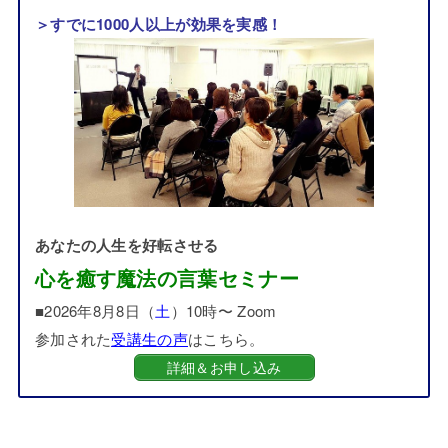
＞すでに1000人以上が効果を実感！
あなたの人生を好転させる
心を癒す魔法の言葉セミナー
■2026年8月8日（
土
）10時〜 Zoom
参加された
受講生の声
はこちら。
詳細＆お申し込み