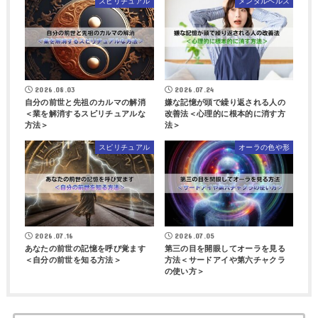
スピリチュアル
メンタルヘルス
2026.08.03
2026.07.24
自分の前世と先祖のカルマの解消
嫌な記憶が頭で繰り返される人の
＜業を解消するスピリチュアルな
改善法＜心理的に根本的に消す方
方法＞
法＞
スピリチュアル
オーラの色や形
2026.07.16
2026.07.05
あなたの前世の記憶を呼び覚ます
第三の目を開眼してオーラを見る
＜自分の前世を知る方法＞
方法＜サードアイや第六チャクラ
の使い方＞