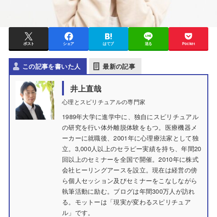
ポスト
シェア
はてブ
送る
Pocket
この記事を書いた人
最新の記事
井上直哉
心理とスピリチュアルの専門家
1989年大学に進学中に、独自にスピリチュアル
の研究を行い体外離脱体験をもつ。医療機器メ
ーカーに就職後、2001年に心理療法家として独
立。3,000人以上のセラピー実績を持ち、年間20
回以上のセミナーを全国で開催。2010年に株式
会社ヒーリングアースを設立。現在は経営の傍
ら個人セッション及びセミナーをこなしながら
執筆活動に励む。ブログは年間300万人が訪れ
る。モットーは「現実が変わるスピリチュア
ル」です。