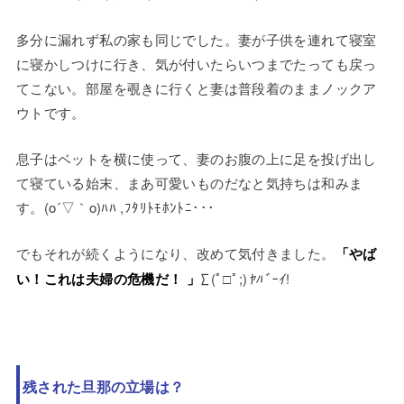
多分に漏れず私の家も同じでした。妻が子供を連れて寝室
に寝かしつけに行き、気が付いたらいつまでたっても戻っ
てこない。部屋を覗きに行くと妻は普段着のままノックア
ウトです。
息子はベットを横に使って、妻のお腹の上に足を投げ出し
て寝ている始末、まあ可愛いものだなと気持ちは和みま
す。(o´▽｀o)ﾊﾊ ,ﾌﾀﾘﾄﾓﾎﾝﾄﾆ･･･
でもそれが続くようになり、改めて気付きました。
「やば
い！これは夫婦の危機だ！
」
∑(ﾟ□ﾟ;)
ﾔﾊﾞｰｲ
!
残された旦那の立場は？