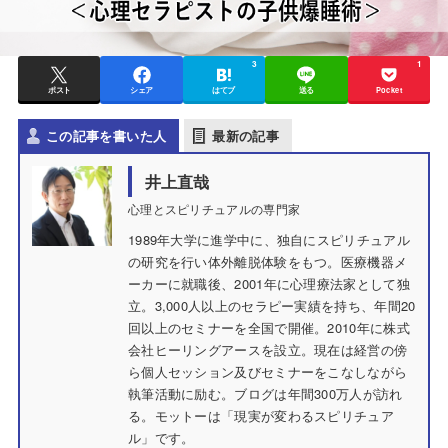
3
1
ポスト
シェア
はてブ
送る
Pocket
この記事を書いた人
最新の記事
井上直哉
心理とスピリチュアルの専門家
1989年大学に進学中に、独自にスピリチュアル
の研究を行い体外離脱体験をもつ。医療機器メ
ーカーに就職後、2001年に心理療法家として独
立。3,000人以上のセラピー実績を持ち、年間20
回以上のセミナーを全国で開催。2010年に株式
会社ヒーリングアースを設立。現在は経営の傍
ら個人セッション及びセミナーをこなしながら
執筆活動に励む。ブログは年間300万人が訪れ
る。モットーは「現実が変わるスピリチュア
ル」です。