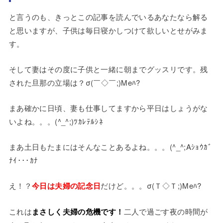
と言うのも、きっとこの記事を読んでいるあなたなら解る
と思いますが、子供は毎日寝かしつけて欲しいとせがみま
す。
そして妻はその度に子供と一緒に朝までグッスリです。残
された旦那の立場は？
σ(￣◇￣;)Meﾊ?
まあ確かに日頃、妻も仕事してますから平日はしょうがな
いよね。。。(^_^;)ﾂｶﾚﾃﾙｼﾈ
まあ土日もたまにはそんなことあるよね。。。(^_^;Aｼｮｳｶﾞ
ﾅｲ･･･ｶﾅ
え！？
今日は夫婦の記念日
だけど。。。
σ(Ｔ◇Ｔ;)Meﾊ?
これは
まさしく夫婦の危機です！
二人で過ごす夜の時間が