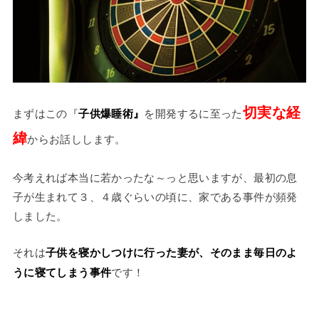
切実な経
まずはこの『
子供爆睡術』
を開発するに至った
緯
からお話しします。
今考えれば本当に若かったな～っと思いますが、最初の息
子が生まれて３、４歳ぐらいの頃に、家である事件が頻発
しました。
それは
子供を寝かしつけに行った妻が、そのまま毎日のよ
うに寝てしまう事件
です！