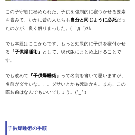
この子守歌に秘められた、子供を強制的に寝つかせる要素
を省みて、いかに昔の人たちも
自分と同じように必死
だっ
たのかが、良く解りまっした。
( ｰ`дｰ´)
ｳﾑ
でも本題はここからです、もっと効果的に子供を寝付かせ
る
『子供爆睡術』
として、現代版にまとめ上げることで
す。
でも改めて
『子供爆睡術』
って名前を書いて思いますが、
名前がダサいな。。。ダサいとかも死語かも。まあ、この
際名前はなんでもいいでしょう。(^_^;)
子供爆睡術の手順