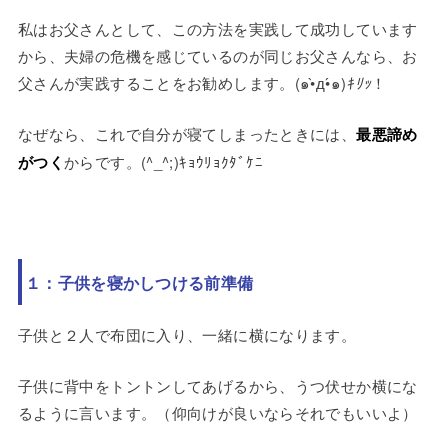
私はお父さんとして、この方法を実践して成功しています
から、夫婦の危機を感じているのが同じお父さんなら、お
父さんが実践することをお勧めします。
(๑•̀д•́๑)
ｷﾘｯ
！
なぜなら、これで自分が寝てしまったときには、
最悪諦め
がつく
からです。(^_^;)ｷｮｳﾘｮｸﾀﾞｹﾆ
１：子供を寝かしつける前準備
子供と２人で布団に入り、一緒に横になります。
子供に背中をトントンしてあげるから、うつ伏せか横にな
るように言います。（仰向けが良いならそれでもいいよ）