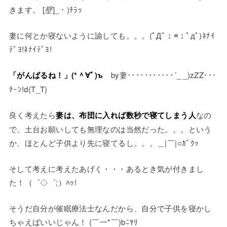
きます。
[
壁
]_・)ﾁﾗｯ
妻に何とか寝ないように諭しても。。。
(ﾟДﾟ；≡；ﾟдﾟ)
ﾈﾅｲ
ﾃﾞﾖ!ﾈﾅｲﾃﾞﾖ!
「がんばるね！」
(*＾∀ﾟ)ъ
by妻･･･････････
´_ _)zZZ
･･･
ﾁｰﾝ!d(T_T)
良く考えたら
妻は、布団に入れば数秒で寝てしまう人
なの
で、土台お願いしても無理なのは当然だった。。。という
か、ほとんど子供より先に寝てるし。。。
＿|￣|○
ｶﾞｸｯ
そして考えに考えたあげく・・・あるとき気が付きまし
た！
（゜◇゜;）ﾊｯ!
そうだ自分が催眠療法士なんだから、自分で子供を寝かし
ちゃえばいいじゃん！ (￣一*￣)bﾆﾔﾘ