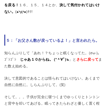
を戻る！
１６、１５、１４とか、
決して気付かれてはいけ
ない。
(๑•̀д•́๑)
ｷﾘ!
５：「お父さん数が戻っているよ！」と言われたら。
知らんぷりして「あれ！？ちょっと眠くなってた。
(σω-)。
ｺﾞｼｺﾞｼ
じゃあ１０からね。
(*＾∀ﾟ)ъ
」と
さらに戻って
ま
た数え始める。
決して意図的であることは悟られてはいけない。あくまで
自然に自然に。しらんぷりして。(笑)
そして。。。子供が完全に寝つくまでゆっくりとトントン
と背中を叩いてあげる。眠ってきたらわざと優しく置く程