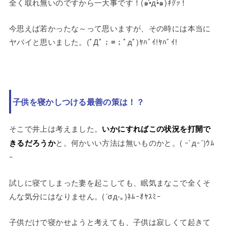
全く取れ無いのですから一大事です！
(๑•̀д•́๑)
ｷﾘｯ
！
今思えば若かったな～って思いますが、その時には本当に
ヤバイと思いました。
(ﾟДﾟ；≡；ﾟдﾟ)
ﾔﾊﾞｲ!ﾔﾊﾞｲ!
子供を寝かしつける最善の策は！？
そこで井上は考えました。
いかにすればこの状況を打開で
きるだろうか
と。何かいい方法は無いものかと。
( ｰ`дｰ´)
ｳﾑ
ｰ
試しに寝てしまった妻を起こしても、眠気まなこで全くそ
んな気分にはなりません。
(´σд-｡)ﾈﾑｰｵﾔｽﾐｰ
子供だけで寝かせようと考えても、子供は寂しくて起きて