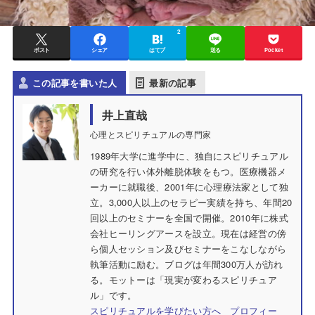
2
ポスト
シェア
はてブ
送る
Pocket
この記事を書いた人
最新の記事
井上直哉
心理とスピリチュアルの専門家
1989年大学に進学中に、独自にスピリチュアル
の研究を行い体外離脱体験をもつ。医療機器メ
ーカーに就職後、2001年に心理療法家として独
立。3,000人以上のセラピー実績を持ち、年間20
回以上のセミナーを全国で開催。2010年に株式
会社ヒーリングアースを設立。現在は経営の傍
ら個人セッション及びセミナーをこなしながら
執筆活動に励む。ブログは年間300万人が訪れ
る。モットーは「現実が変わるスピリチュア
ル」です。
スピリチュアルを学びたい方へ
プロフィー