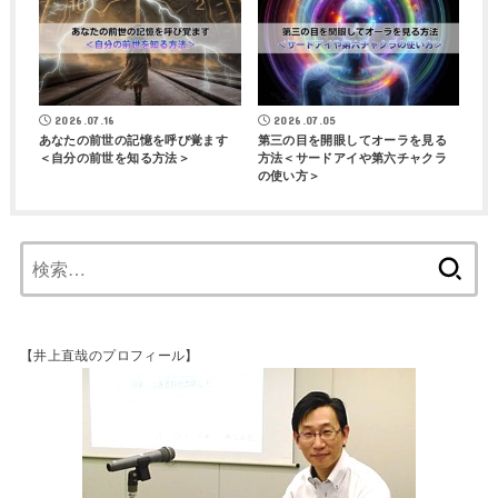
2026.07.16
2026.07.05
あなたの前世の記憶を呼び覚ます
第三の目を開眼してオーラを見る
＜自分の前世を知る方法＞
方法＜サードアイや第六チャクラ
の使い方＞
【井上直哉のプロフィール】