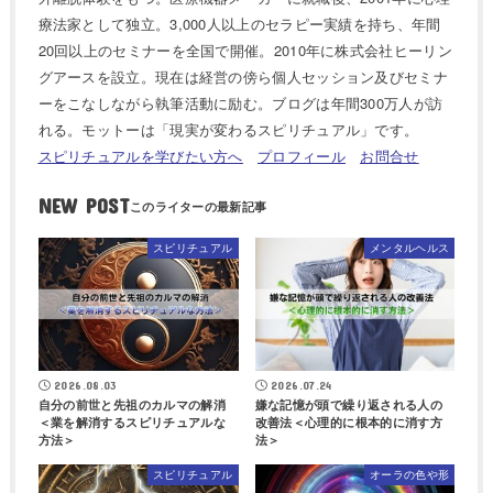
療法家として独立。3,000人以上のセラピー実績を持ち、年間
20回以上のセミナーを全国で開催。2010年に株式会社ヒーリン
グアースを設立。現在は経営の傍ら個人セッション及びセミナ
ーをこなしながら執筆活動に励む。ブログは年間300万人が訪
れる。モットーは「現実が変わるスピリチュアル」です。
スピリチュアルを学びたい方へ
プロフィール
お問合せ
NEW POST
スピリチュアル
メンタルヘルス
2026.08.03
2026.07.24
自分の前世と先祖のカルマの解消
嫌な記憶が頭で繰り返される人の
＜業を解消するスピリチュアルな
改善法＜心理的に根本的に消す方
方法＞
法＞
スピリチュアル
オーラの色や形