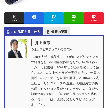
1
ポスト
シェア
はてブ
送る
Pocket
この記事を書いた人
最新の記事
井上直哉
心理とスピリチュアルの専門家
1989年大学に進学中に、独自にスピリチュアル
の研究を行い体外離脱体験をもつ。医療機器メ
ーカーに就職後、2001年に心理療法家として独
立。3,000人以上のセラピー実績を持ち、年間20
回以上のセミナーを全国で開催。2010年に株式
会社ヒーリングアースを設立。現在は経営の傍
ら個人セッション及びセミナーをこなしながら
執筆活動に励む。ブログは年間300万人が訪れ
る。モットーは「現実が変わるスピリチュア
ル」です。