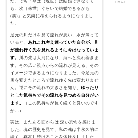
た。でも「今は（現世）は結婚できなくて
＜Iさん＞
も、次（来世）ぐらいで結婚できるかも
(笑)」と気楽に考えられるようになりまし
た。
足元の川だけを見て流れが悪い、水が濁って
いると、
あれこれ考え迷っていた自分が、川
が流れ行く先を見れるように今はなっていま
川の先は大河になり、海へと流れ着きま
す。
す。その広い視点からの流れが見える、その
イメージできるようになりました。今足元の
川を変えたところで流れゆく先は変わりませ
ん。逆にその流れの大きさを知り、
ゆったり
とした気持ちでその流れを見つめる自分がい
（この気持ちが長く続くと良いのです
ます。
が…）
実は、またある面からは 深い恐怖を感じま
した。魂の歴史を見て、私の魂は半永久的に
続く、存在し続けることを体験をしました。