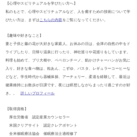
【心理やスピリチュアルを学びたい方へ】
私のもとで、心理やスピリチュアルなど、人を癒すための技術について学
びたい方は、まずは
こちらの内容
をご覧になってください。
【趣味や好きなこと】
妻と子供と藤の花が大好きな家庭人。お休みの日は、会津の自然の中をド
ライブしたり、日帰り温泉に行ったり、神社巡りや花巡りをしています。
料理も始めて、ブリ大根や、ペペロンチーノ、餡かけチャーハンがお気に
入り。好きな食べ物は、粒あん、こずゆ、パスタ、レギュラーコーヒーな
どなど。学生時代から器械体操、アーチェリー、柔道を経験して、最近は
健康維持にお散歩が日課です。夜には瞑想しながらまったり過ごすのが好
き。。
詳しいプロフィール
【
取得資格】
厚生労働省 認定産業カウンセラー
米国クリアサイト 認定クレアボヤント
全米催眠療法協会 催眠療法士過程修了