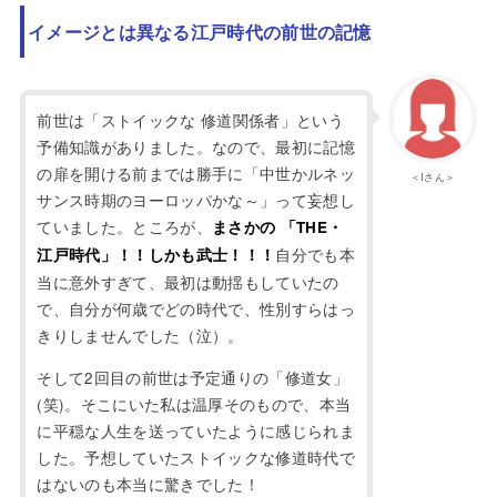
イメージとは異なる江戸時代の前世の記憶
前世は「ストイックな 修道関係者」という
予備知識がありました。なので、最初に記憶
の扉を開ける前までは勝手に「中世かルネッ
＜Iさん＞
サンス時期のヨーロッパかな～」って妄想し
ていました。ところが、
まさかの 「THE・
自分でも本
江戸時代」！！しかも武士！！！
当に意外すぎて、最初は動揺もしていたの
で、自分が何歳でどの時代で、性別すらはっ
きりしませんでした（泣）。
そして2回目の前世は予定通りの「修道女」
(笑)。そこにいた私は温厚そのもので、本当
に平穏な人生を送っていたように感じられま
した。予想していたストイックな修道時代で
はないのも本当に驚きでした！