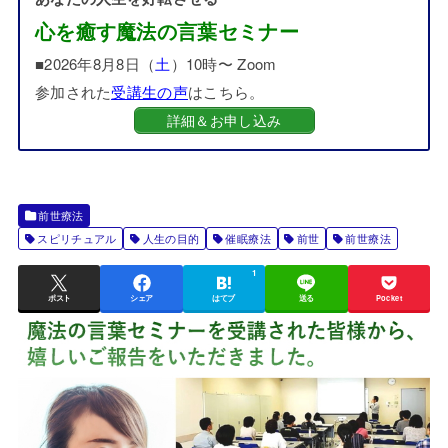
心を癒す魔法の言葉セミナー
■2026年8月8日（
土
）10時〜 Zoom
参加された
受講生の声
はこちら。
詳細＆お申し込み
前世療法
スピリチュアル
人生の目的
催眠療法
前世
前世療法
1
ポスト
シェア
はてブ
送る
Pocket