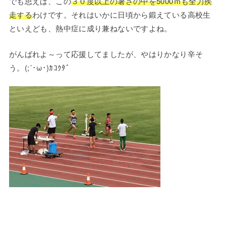
でも思えば、この
３０度以上の暑さの中を5000ｍも全力疾
走する
わけです。それはいかに日頃から鍛えている高校生
といえども、熱中症に成り兼ねないですよね。
がんばれよ～って応援してましたが、やはりかなり辛そ
う。(;´･ω･)ｶｺｸﾀﾞ