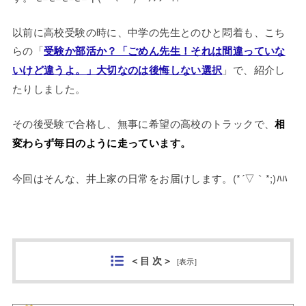
以前に高校受験の時に、中学の先生とのひと悶着も、こち
らの「
受験か部活か？「ごめん先生！それは間違っていな
いけど違うよ。」大切なのは後悔しない選択
」で、紹介し
たりしました。
その後受験で合格し、無事に希望の高校のトラックで、
相
変わらず毎日のように走っています。
今回はそんな、井上家の日常をお届けします。(*´▽｀*;)ﾊﾊ
＜目 次＞
[
表示
]