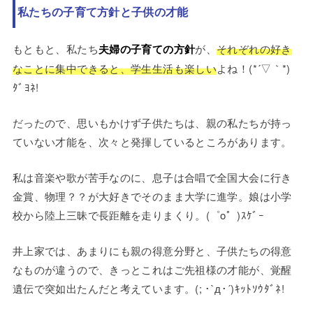
私たちの子育て方針と子供の才能
もともと、私たち
夫婦の子育ての方針
が、
それぞれの好き
なことに集中できると、学生生活も楽しい
よね！(*´▽｀*)
ﾀﾞﾖﾈ!
だったので、思いもかけず子供たちは、親の私たちが持っ
ていない才能を、次々と発揮しているところがあります。
私は音楽や歌が苦手なのに、息子は合唱で全国大会に行き
金賞、物理？？が大好きでそのまま大学に進学。娘は小学
校から陸上三昧で長距離を走りまくり。(゜o゜)ｽｹﾞｰ
井上家では、あまりにも親の得意分野と、子供たちの得意
なものが違うので、きっとこれはご先祖様の才能が、覚醒
遺伝で突如出たんだと考えています。(; ･`д･´)ｷｯﾄｿｳﾀﾞﾈ!