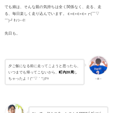
でも娘は、そんな親の気持ちは全く関係なく、走る、走
る、毎日楽しく走り込んでいます。 ε=ε=ε=ε=┏(￣▽
￣)┛ﾀﾉｼｰｲ!
先日も。
夕ご飯になる前に走ってこようと思ったら、
いつまでも帰ってこないから、
し
町内20周
ちゃったよ！(*´▽｀*;)ｱﾊ
＜娘＞