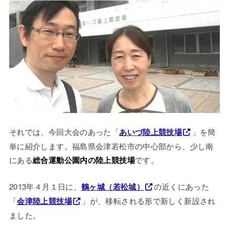
それでは、今回大会のあった「
あいづ陸上競技場
」を簡
単に紹介します。福島県会津若松市の中心部から、少し南
にある
総合運動公園内の陸上競技場
です。
2013年４月１日に、
鶴ヶ城（若松城）
の近くにあった
「
会津陸上競技場
」が、移転される形で新しく新設され
ました。