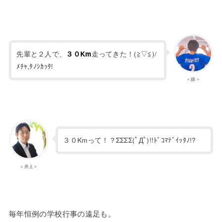
先輩と２人で、
走ってきた！(≧▽≦)/
３０Km
ﾒﾁｬ,ﾀﾉｼｶｯﾀ!
＜娘＞
３０Kmって！？ΣΣΣΣ(ﾟДﾟ)!!ﾄﾞｺﾏﾃﾞｲｯﾀﾉ!?
＜井上＞
毎年恒例の学校行事の遠足も。