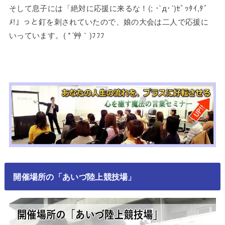
そして息子には「絶対に応援に来るな！(; ･`д･´)ｾﾞｯﾀｲ,ﾀﾞ
ﾒ!」っと釘を刺されていたので、娘の大会は二人で応援に
いっています。( *´艸｀)ﾌﾌﾌ
開催場所の「あいづ陸上競技場」