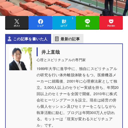
1
ポスト
シェア
はてブ
送る
Pocket
この記事を書いた人
最新の記事
井上直哉
心理とスピリチュアルの専門家
1989年大学に進学中に、独自にスピリチュアル
の研究を行い体外離脱体験をもつ。医療機器メ
ーカーに就職後、2001年に心理療法家として独
立。3,000人以上のセラピー実績を持ち、年間20
回以上のセミナーを全国で開催。2010年に株式
会社ヒーリングアースを設立。現在は経営の傍
ら個人セッション及びセミナーをこなしながら
執筆活動に励む。ブログは年間300万人が訪れ
る。モットーは「現実が変わるスピリチュア
ル」です。