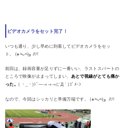
ビデオカメラをセット完了！
いつも通り、少し早めに到着してビデオカメラをセッ
ト。 (๑˃̵ᴗ˂̵)و
ﾖｼ
!
前回は、録画容量が足りずに一番いい、ラストスパートの
ところで映像が止まってしまい、
あとで視線がとても痛か
った。
( ・_・)ｼﾞ—→→→(;´Д｀)ｺﾞﾒｰﾝ
なので、今回はシッカリと準備万端です。 (๑˃̵ᴗ˂̵)و
ﾖｼ
!