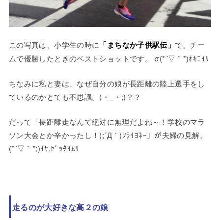
この写真は、小学生の時に
「まちなか子供駅伝」
で、チー
ムで優勝したときのベストショットです。 σ(*´▽｀*)ｵｷﾆｲﾘ
ちなみに私と妻は、なぜ自分の娘が長距離の陸上選手をし
ているのかとても不思議。(・_・;)？？
だって「長距離走なんて絶対に無理だよね～！学校のマラ
ソン大会とか辛かったし！(;´Д｀)ﾂﾗｲﾖﾈｰ」が夫婦の見解。
(*´▽｀*;)ｲﾔ,ｾﾞｯﾀｲﾑﾘ
走るのが大好きな高２の娘