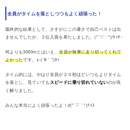
全員がタイムを落としつつもよく頑張った！
最終的な結果として、さすがにこの暑さで自己ベストは出
ませんでしたが、３位入賞を果たしました。(*´▽｀*)/ﾔｯﾀｰ
何よりも3000mとはいえ、
全員が無事に走り切ってくれて
よかった
です。ε-(´∀｀*)ﾎｯ
タイム的には、やはり全員が２０秒ほどいつもよりタイム
を落とし、見ていても
スピードに乗り切れていない
のが良
く解りました。
みんな本当によく頑張ったよ！d(*´▽｀*)ﾅｲｽ