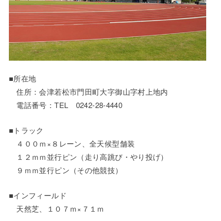
■所在地
住所：会津若松市門田町大字御山字村上地内
電話番号：TEL 0242-28-4440
■トラック
４００ｍ×８レーン、全天候型舗装
１２ｍｍ並行ピン（走り高跳び・やり投げ）
９ｍｍ並行ピン（その他競技）
■インフィールド
天然芝、１０７ｍ×７１ｍ