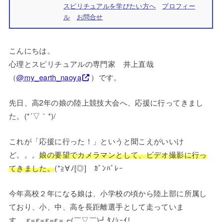
スピリチュアルを学びたい方へ
プロフィー
ル
お問合せ
こんにちは。
心理とスピリチュアルの専門家 井上直哉
（
@my_earth_naoya
）です。
先日、高2年の娘の陸上競技大会へ、応援に行ってきまし
た。(*´▽｀*)/
これが「応援に行った！」というと聞こえがいいけ
ど。。。
娘の要望でカメラマンとして、ビデオ撮影に行っ
てきました。
(*≧∀ﾉ[◎]ゝｶﾞﾝﾊﾞﾚｰ
今年高校２年になる娘は、小学校の頃から陸上部に所属し
ており、小、中、高を長距離選手として走っていま
す。 ε=ε=ε=ε=┏(￣▽￣)┛ﾀﾉｼｰｲ!