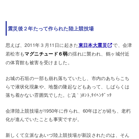
震災後２年たって作られた陸上競技場
思えば、2011年３月11日に起きた
東日本大震災
で、会津
若松市も
マグニチュード６弱
の揺れに襲われ、鶴ヶ城付近
の体育館も被害を受けました。
お城の石垣の一部も崩れ落ちていたし、市内のあちらこち
らで液状化現象や、地盤の隆起などもあって、しばらくは
落ち着かない雰囲気でした。(;´Д｀)ﾎﾝﾄ,ﾀｲﾍﾝﾀﾞｯﾀ
会津陸上競技場が1950年に作られ、60年ほどが経ち、老朽
化が進んでいたことも事実ですが。
新しくて立派なあいづ陸上競技場が新設されたのは、そん