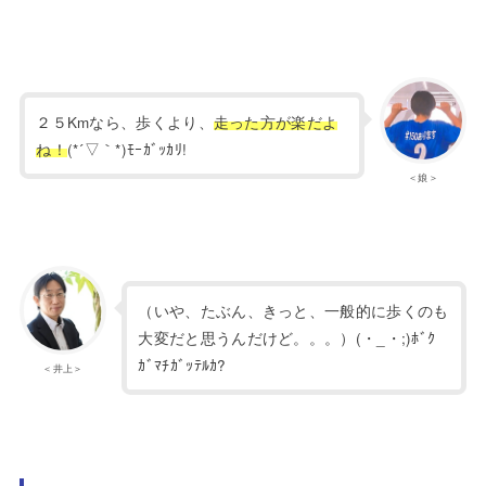
２５Kmなら、歩くより、
走った方が楽だよ
ね！
(*´▽｀*)ﾓｰｶﾞｯｶﾘ!
＜娘＞
（いや、たぶん、きっと、一般的に歩くのも
大変だと思うんだけど。。。）(・_・;)ﾎﾞｸ
ｶﾞﾏﾁｶﾞｯﾃﾙｶ?
＜井上＞