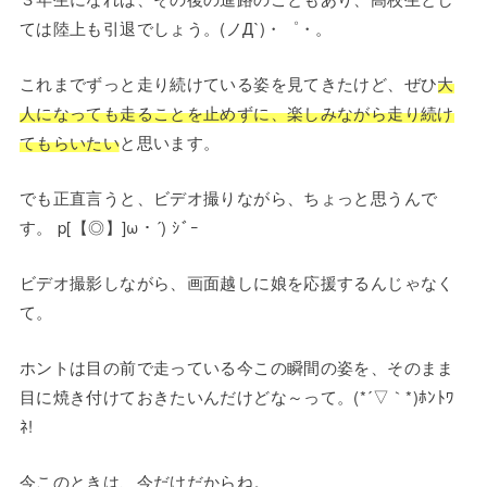
ては陸上も引退でしょう。(ノД`)・゜・。
これまでずっと走り続けている姿を見てきたけど、ぜひ
大
人になっても走ることを止めずに、楽しみながら走り続け
てもらいたい
と思います。
でも正直言うと、ビデオ撮りながら、ちょっと思うんで
す。 p[【◎】]ω・´) ｼﾞｰ
ビデオ撮影しながら、画面越しに娘を応援するんじゃなく
て。
ホントは目の前で走っている今この瞬間の姿を、そのまま
目に焼き付けておきたいんだけどな～って。(*´▽｀*)ﾎﾝﾄﾜ
ﾈ!
今このときは、今だけだからね。