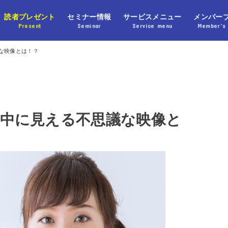
読者プレゼント
セミナー情報
サービスメニュー
メンバー
Present
Seminar
Service menu
Member’s 
な映像とは！？
中に見える不思議な映像と