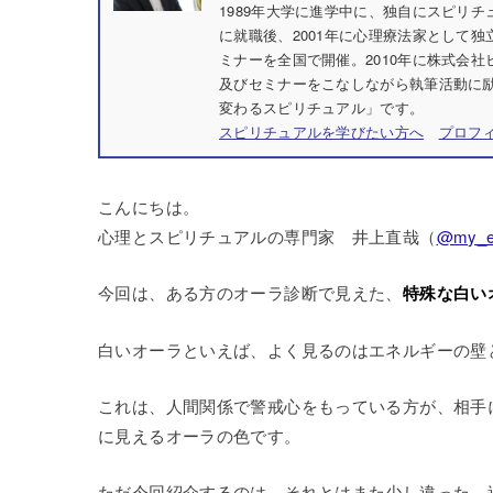
1989年大学に進学中に、独自にスピリ
に就職後、2001年に心理療法家として独
ミナーを全国で開催。2010年に株式会
及びセミナーをこなしながら執筆活動に励
変わるスピリチュアル」です。
スピリチュアルを学びたい方へ
プロフ
こんにちは。
心理とスピリチュアルの専門家 井上直哉（
@my_e
今回は、ある方のオーラ診断で見えた、
特殊な白い
白いオーラといえば、よく見るのはエネルギーの壁
これは、人間関係で警戒心をもっている方が、相手
に見えるオーラの色です。
ただ今回紹介するのは、それとはまた少し違った、