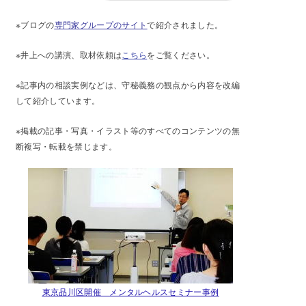
※ブログの
専門家グループのサイト
で紹介されました。
※井上への講演、取材依頼は
こちら
をご覧ください。
※記事内の相談実例などは、守秘義務の観点から内容を改編
して紹介しています。
※掲載の記事・写真・イラスト等のすべてのコンテンツの無
断複写・転載を禁じます。
東京品川区開催 メンタルヘルスセミナー事例