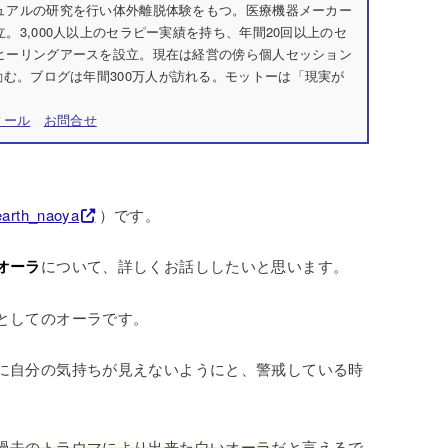
チュアルの研究を行い体外離脱体験をもつ。医療機器メーカー
立。3,000人以上のセラピー実績を持ち、年間20回以上のセ
社ヒーリングアースを設立。現在は経営の傍ら個人セッション
む。ブログは年間300万人が訪れる。モットーは「現実が
ィール
お問合せ
arth_naoya
）です。
オーラ
について、詳しくお話ししたいと思います。
としてのオーラです。
に自分の気持ちが見えないようにと、警戒している時
過去のトラウマにより出来た白いオーラ
だと言えるで