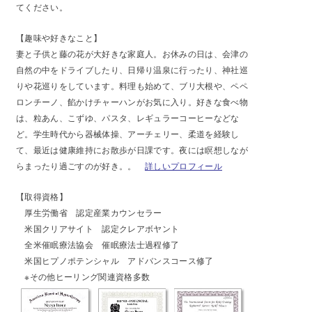
てください。
【趣味や好きなこと】
妻と子供と藤の花が大好きな家庭人。お休みの日は、会津の
自然の中をドライブしたり、日帰り温泉に行ったり、神社巡
りや花巡りをしています。料理も始めて、ブリ大根や、ペペ
ロンチーノ、餡かけチャーハンがお気に入り。好きな食べ物
は、粒あん、こずゆ、パスタ、レギュラーコーヒーなどな
ど。学生時代から器械体操、アーチェリー、柔道を経験し
て、最近は健康維持にお散歩が日課です。夜には瞑想しなが
らまったり過ごすのが好き。。
詳しいプロフィール
【
取得資格】
厚生労働省 認定産業カウンセラー
米国クリアサイト 認定クレアボヤント
全米催眠療法協会 催眠療法士過程修了
米国ヒプノポテンシャル アドバンスコース修了
※その他ヒーリング関連資格多数